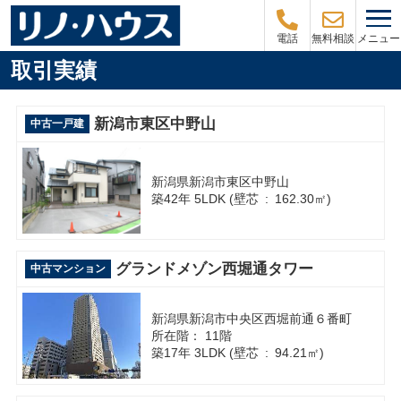
メニュー
電話
無料相談
取引実績
新潟市東区中野山
中古一戸建
新潟県新潟市東区中野山
築42年 5LDK (壁芯 : 162.30㎡)
グランドメゾン西堀通タワー
中古マンション
新潟県新潟市中央区西堀前通６番町
所在階： 11階
築17年 3LDK (壁芯 : 94.21㎡)