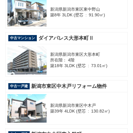
新潟県新潟市東区東中野山
築8年 3LDK (壁芯 : 91.90㎡)
ダイアパレス大形本町Ⅱ
中古マンション
新潟県新潟市東区大形本町
所在階： 4階
築18年 3LDK (壁芯 : 73.01㎡)
新潟市東区中木戸リフォーム物件
中古一戸建
新潟県新潟市東区中木戸
築39年 4LDK (壁芯 : 130.82㎡)