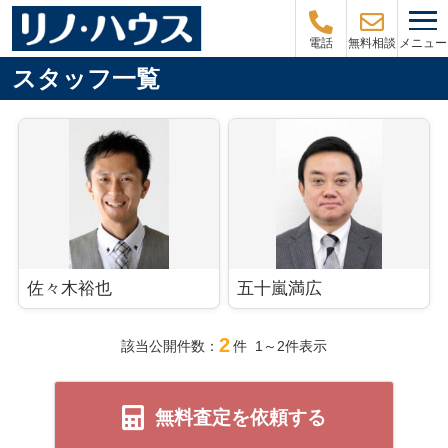
メニュー
電話
無料相談
スタッフ一覧
佐々木裕也
五十嵐満広
2
該当公開件数：
件 1～2件表示
無料査定を依頼する