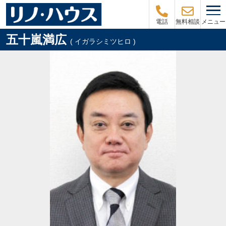
メニュー
電話
無料相談
五十嵐満広
( イガラシミツヒロ )