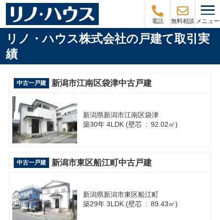
メニュー
電話
無料相談
リノ・ハウス株式会社の戸建て取引実
績
新潟市江南区袋津中古戸建
中古一戸建
新潟県新潟市江南区袋津
築30年 4LDK (壁芯 : 92.02㎡)
新潟市東区船江町中古戸建
中古一戸建
新潟県新潟市東区船江町
築29年 3LDK (壁芯 : 89.43㎡)