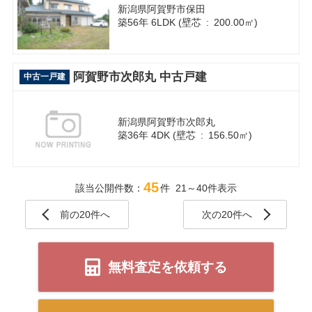
新潟県阿賀野市保田
築56年 6LDK (壁芯 : 200.00㎡)
阿賀野市次郎丸 中古戸建
中古一戸建
新潟県阿賀野市次郎丸
築36年 4DK (壁芯 : 156.50㎡)
45
該当公開件数：
件 21～40件表示
前の20件へ
次の20件へ
無料査定を依頼する