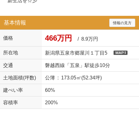
新生活を☆彡
基本情報
情報の見方
466万円
価格
/ 8.9万円
所在地
新潟県五泉市郷屋川１丁目5
交通
磐越西線「五泉」駅徒歩10分
土地面積(坪数)
公簿 : 173.05㎡(52.34坪)
建ぺい率
60%
容積率
200%