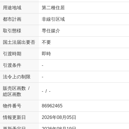
用途地域
第二種住居
都市計画
非線引区域
取引態様
専任媒介
国土法届出要否
不要
引渡時期
即時
引渡条件
-
法令上の制限
-
販売区画数 /
- / -
総区画数
物件番号
86962465
情報更新日
2026年08月05日
更新予定日
2026年08月19日