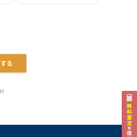
談する
り）