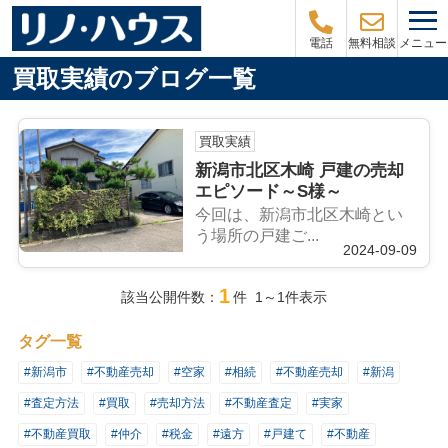
メニュー
電話
無料相談
買取実績のブログ一覧
買取実績
新潟市北区木崎 戸建の売却
エピソード～S様～
今回は、新潟市北区木崎とい
う場所の戸建ご...
2024-09-09
1
該当公開件数：
件 1～1件表示
タグ一覧
#新潟市
#不動産売却
#空家
#相続
#不動産売却
#新潟
#査定方法
#買取
#売却方法
#不動産査定
#実家
#不動産買取
#仲介
#税金
#遠方
#戸建て
#不動産