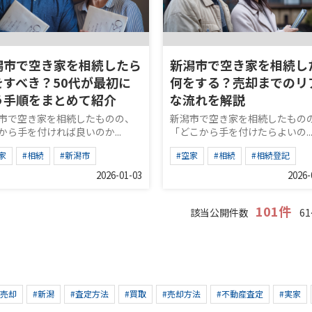
潟市で空き家を相続したら
新潟市で空き家を相続し
をすべき？50代が最初に
何をする？売却までのリ
う手順をまとめて紹介
な流れを解説
市で空き家を相続したものの、
新潟市で空き家を相続したもの
から手を付ければ良いのか...
「どこから手を付けたらよいの..
家
#相続
#新潟市
#空家
#相続
#相続登記
2026-01-03
2026-
101件
該当公開件数
61
産売却
#新潟
#査定方法
#買取
#売却方法
#不動産査定
#実家