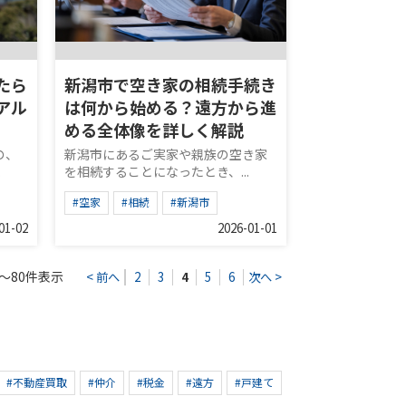
たら
新潟市で空き家の相続手続き
アル
は何から始める？遠方から進
める全体像を詳しく解説
の、
新潟市にあるご実家や親族の空き家
.
を相続することになったとき、...
#空家
#相続
#新潟市
01-02
2026-01-01
～80件表示
< 前へ
2
3
4
5
6
次へ >
#不動産買取
#仲介
#税金
#遠方
#戸建て