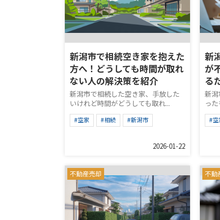
新潟市で相続空き家を抱えた
新
方へ！どうしても時間が取れ
が
ない人の解決策を紹介
る
新潟市で相続した空き家、手放した
新潟
いけれど時間がどうしても取れ...
った
#空家
#相続
#新潟市
#空
2026-01-22
不動産売却
不動