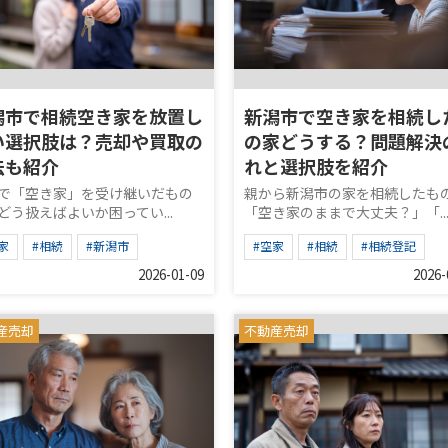
潟市で相続空き家を放置し
新潟市で空き家を相続し
い選択肢は？売却や買取の
の家どうする？問題解決
法も紹介
れと選択肢を紹介
で「空き家」を受け継いだもの
親から新潟市の家を相続したも
どう扱えばよいか困ってい...
「空き家のままで大丈夫？」「..
家
#相続
#新潟市
#空家
#相続
#相続登記
2026-01-09
2026-
産売却
不動産売却