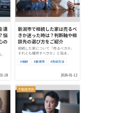
を遠
新潟市で相続した家は売るべ
？悩
きか迷った時は？判断軸や相
心の
談先の選び方をご紹介
相続した家について「売るべきか、
それとも維持すべきか」と悩ま...
の、
#相続
#新潟市
#売却方法
01-18
2026-01-12
不動産売却