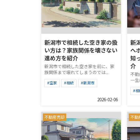
新潟市で相続した空き家の扱
新
い方は？家族関係を壊さない
へ
進め方を紹介
知
介
新潟市で相続した空き家を前に、家
族関係まで壊れてしまうのでは...
不動
一生
#空家
#相続
#新潟市
#相
2026-02-06
不動産売却
不動