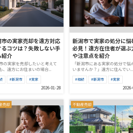
潟市の実家売却を遠方対応
新潟市で実家の処分に悩
するコツは？失敗しない手
必見！遠方在住者が選ぶ
も紹介
や注意点を紹介
市の実家を売却したいと考えて
「新潟市にある実家の処分で悩
も、遠方にお住まいの場合...
いませんか？」遠方に住んでい...
続
#新潟市
#実家
#相続
#新潟市
#実家
2026-01-28
2026-
産売却
不動産売却