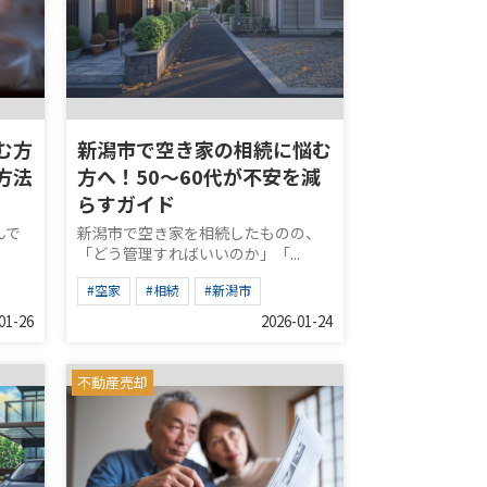
む方
新潟市で空き家の相続に悩む
方法
方へ！50〜60代が不安を減
らすガイド
んで
新潟市で空き家を相続したものの、
「どう管理すればいいのか」「...
#空家
#相続
#新潟市
01-26
2026-01-24
不動産売却