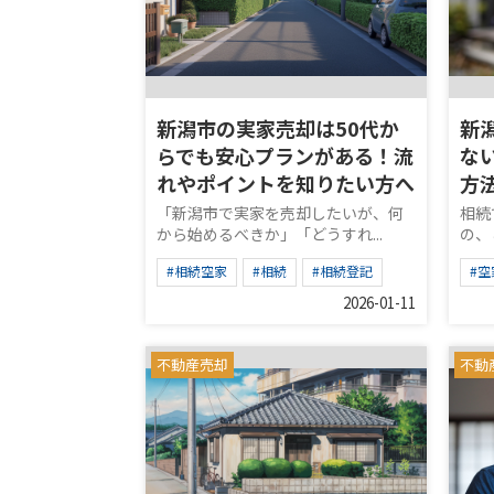
新潟市の実家売却は50代か
新
らでも安心プランがある！流
な
れやポイントを知りたい方へ
方
「新潟市で実家を売却したいが、何
相続
から始めるべきか」「どうすれ...
の、
#相続空家
#相続
#相続登記
#空
2026-01-11
不動産売却
不動