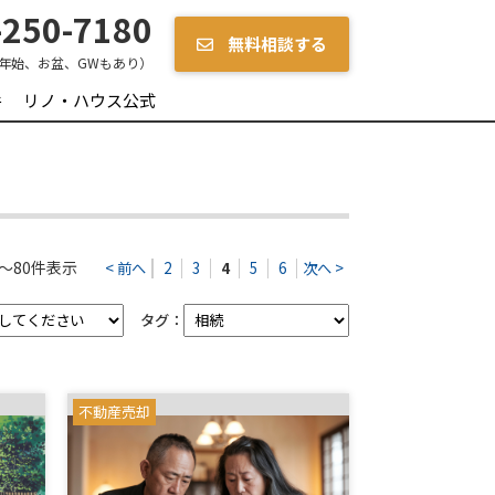
250-7180
無料相談する
年始、お盆、GWもあり）
件
リノ・ハウス公式
～80件表示
< 前へ
2
3
4
5
6
次へ >
タグ：
不動産売却