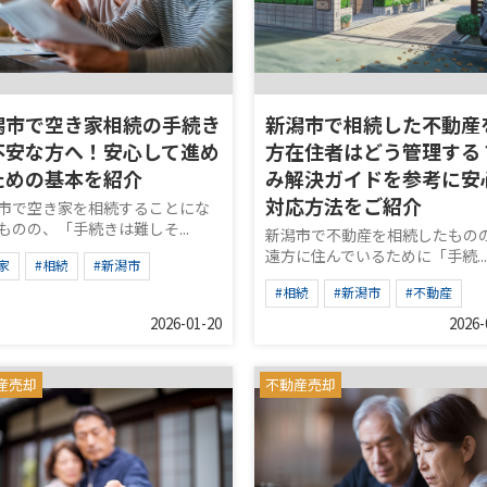
潟市で空き家相続の手続き
新潟市で相続した不動産
不安な方へ！安心して進め
方在住者はどう管理する
ための基本を紹介
み解決ガイドを参考に安
対応方法をご紹介
市で空き家を相続することにな
ものの、「手続きは難しそ...
新潟市で不動産を相続したもの
遠方に住んでいるために「手続...
家
#相続
#新潟市
#相続
#新潟市
#不動産
2026-01-20
2026-
産売却
不動産売却