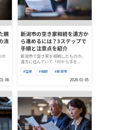
た親
新潟市の空き家相続を遠方か
の流
ら進めるには？3ステップで
手順と注意点を紹介
のの
新潟市で空き家を相続したものの、
.
遠方に住んでいて「何から手を...
#空家
#相続
#新潟市
01-06
2026-01-05