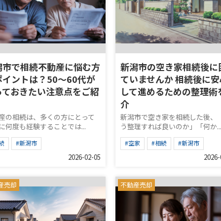
潟市で相続不動産に悩む方
新潟市の空き家相続後に
ポイントは？50〜60代が
ていませんか 相続後に安
っておきたい注意点をご紹
して進めるための整理術
介
産の相続は、多くの方にとって
新潟市で空き家を相続した後、
に何度も経験することでは...
う整理すれば良いのか」「何か..
続
#新潟市
#空家
#相続
#新潟市
2026-02-05
2026-
産売却
不動産売却