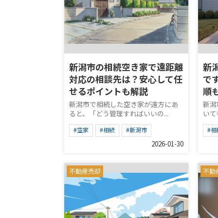
新潟市の相続空き家で遠距離
新
対応の相談先は？安心して任
で
せるポイントも解説
順
新潟市で相続した空き家が遠方にあ
新潟
ると、「どう管理すればいいの...
いて
#空家
#相続
#新潟市
#相
2026-01-30
不動産売却
不動