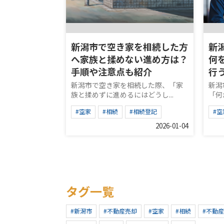
新潟市で空き家を相続した方
新
へ家族と揉めない進め方は？
何
手順や注意点も紹介
行
新潟市で空き家を相続した際、「家
新潟
族と揉めずに進めるにはどうし...
「何
#空家
#相続
#相続登記
#空
2026-01-04
タグ一覧
#新潟市
#不動産売却
#空家
#相続
#不動