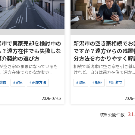
潟市で実家売却を検討中の
新潟市の空き家相続でお
へ？遠方在住でも失敗しな
ですか？遠方からの残置
媒介契約の選び方
分方法をわかりやすく解
が空き家のままになっているも
相続で新潟市に空き家を引き継
、遠方在住でなかなか動き...
けれど、自分は遠方在住で何か...
潟市
#実家
#売却方法
#空家
#相続
#新潟市
2026-07-03
2026-
3
該当公開件数