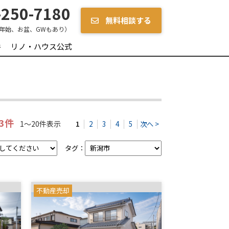
250-7180
無料相談する
年始、お盆、GWもあり）
件
リノ・ハウス公式
13件
1～20件表示
1
2
3
4
5
次へ >
タグ：
不動産売却