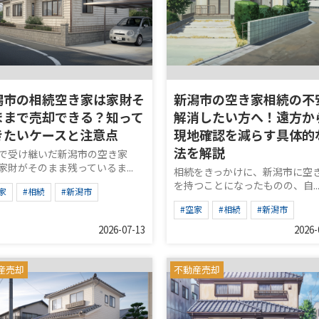
潟市の相続空き家は家財そ
新潟市の空き家相続の不
ままで売却できる？知って
解消したい方へ！遠方か
きたいケースと注意点
現地確認を減らす具体的
法を解説
で受け継いだ新潟市の空き家
家財がそのまま残っているま...
相続をきっかけに、新潟市に空
を持つことになったものの、自..
家
#相続
#新潟市
#空家
#相続
#新潟市
2026-07-13
2026-
産売却
不動産売却