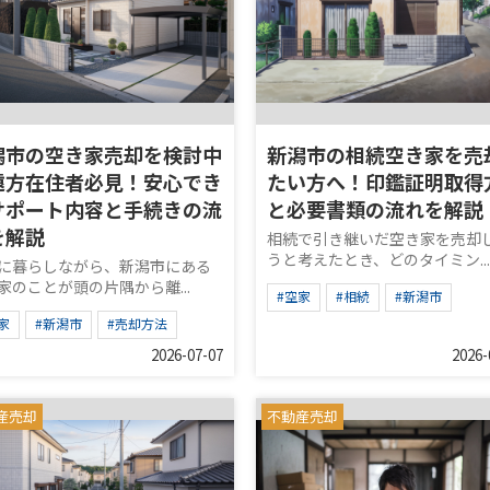
潟市の空き家売却を検討中
新潟市の相続空き家を売
遠方在住者必見！安心でき
たい方へ！印鑑証明取得
サポート内容と手続きの流
と必要書類の流れを解説
を解説
相続で引き継いだ空き家を売却
うと考えたとき、どのタイミン...
に暮らしながら、新潟市にある
家のことが頭の片隅から離...
#空家
#相続
#新潟市
家
#新潟市
#売却方法
2026-07-07
2026-
産売却
不動産売却