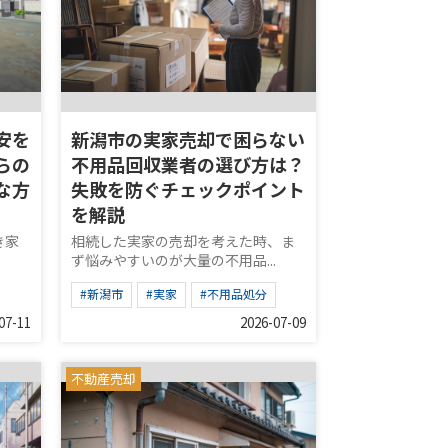
安を
新潟市の実家売却で困らない
らの
不用品回収業者の選び方は？
な方
失敗を防ぐチェックポイント
を解説
き家
相続した実家の売却を考えた時、ま
.
ず悩みやすいのが大量の不用品...
#新潟市
#実家
#不用品処分
07-11
2026-07-09
不動産売却