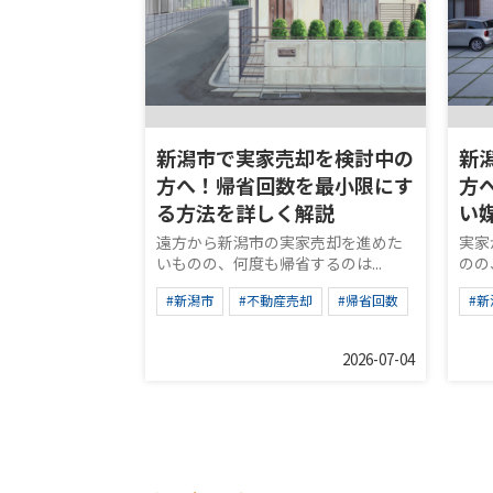
新潟市で実家売却を検討中の
新
方へ！帰省回数を最小限にす
方
る方法を詳しく解説
い
遠方から新潟市の実家売却を進めた
実家
いものの、何度も帰省するのは...
のの
#新潟市
#不動産売却
#帰省回数
#新
2026-07-04