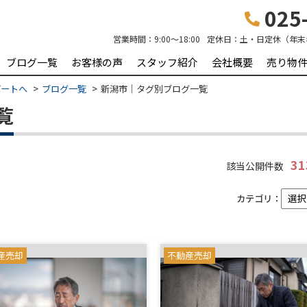
025-
営業時間：
9:00～18:00
定休日：
土・日定休（年末
ブログ一覧
お客様の声
スタッフ紹介
会社概要
売り物
ポートへ
ブログ一覧
新潟市｜タグ別ブログ一覧
覧
3
該当公開件数
カテゴリ：
産売却
不動産売却