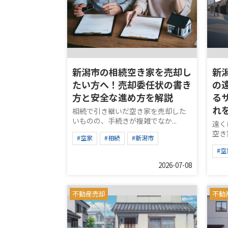
新潟市の相続空き家を売却し
新
たい方へ！売却委任状の書き
の
方と安全な進め方を解説
る
れ
相続で引き継いだ空き家を売却した
いものの、手続きが複雑でなか...
遠く
空き
#空家
#相続
#新潟市
#空
2026-07-08
不動産売却
不動