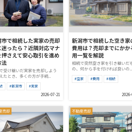
潟市で相続した実家の売却
新潟市で相続した空き家
に迷ったら？近隣対応マナ
費用は？売却までにかか
を押さえて安心取引を進め
用一覧を解説
方法
相続で突然空き家を引き継いだ
の、何から手を付ければ良いの..
で受け継いだ実家を売却しよう
えたとき、多くの方が手続...
#空家
#費用
#相続
続
#新潟市
#実家
2026-07-21
2026-
産売却
不動産売却