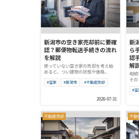
新潟市の空き家売却前に要確
新
認？郵便物転送手続きの流れ
ら
を解説
認
解
使っていない空き家の売却を考え始
めると、つい建物の状態や価格...
相続
その
#空家
#新潟市
#不動産売却
#空
2026-07-31
不動産売却
不動