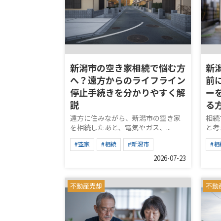
新潟市の空き家相続で悩む方
新
へ？遠方からのライフライン
前
停止手続きを分かりやすく解
ー
説
る
遠方に住みながら、新潟市の空き家
相続
を相続したあと、電気やガス、...
と考
#空家
#相続
#新潟市
#相
2026-07-23
不動産売却
不動