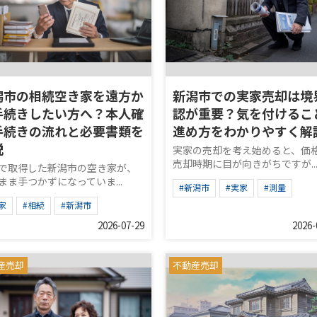
潟市の相続空き家を遠方か
新潟市での実家売却は境
手続きしたい方へ？本人確
認が重要？気を付けるこ
手続きの流れと必要書類を
進め方をわかりやすく解
説
実家の売却を考え始めると、価
売却時期に目が向きがちですが..
で取得した新潟市の空き家が、
まま手つかずになっていま...
#新潟市
#実家
#測量
家
#相続
#新潟市
2026-07-29
2026-
産売却
不動産売却