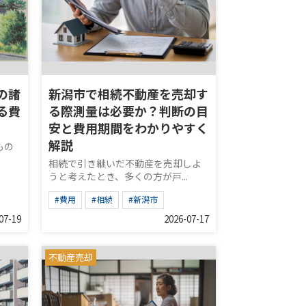
の諸
新潟市で相続不動産を売却す
る費
る際測量は必要か？判断の目
安と費用期間をわかりやすく
解説
もの
.
相続で引き継いだ不動産を売却しよ
うと考えたとき、多くの方が戸...
#費用
#相続
#新潟市
07-19
2026-07-17
不動産売却