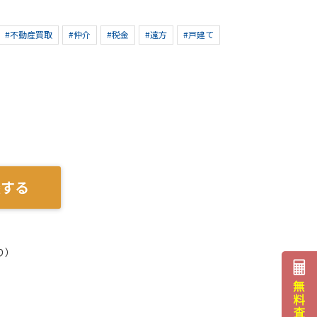
#不動産買取
#仲介
#税金
#遠方
#戸建て
談する
り）