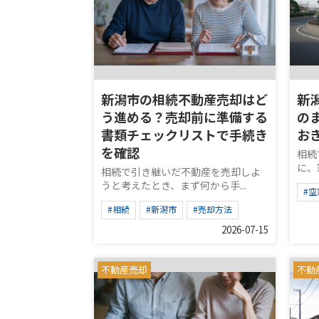
新潟市の相続不動産売却はど
新
う進める？売却前に準備する
の
書類チェックリストで手続き
お
を確認
相続
に、
相続で引き継いだ不動産を売却しよ
うと考えたとき、まず何から手...
#空
#相続
#新潟市
#売却方法
2026-07-15
不動産売却
不動