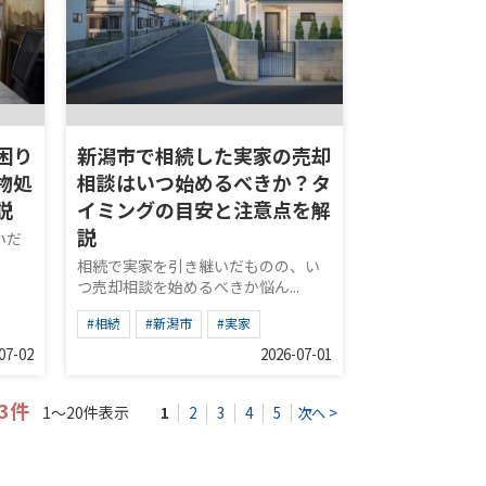
困り
新潟市で相続した実家の売却
物処
相談はいつ始めるべきか？タ
説
イミングの目安と注意点を解
説
いだ
相続で実家を引き継いだものの、い
つ売却相談を始めるべきか悩ん...
#相続
#新潟市
#実家
07-02
2026-07-01
13件
1～20件表示
1
2
3
4
5
次へ >