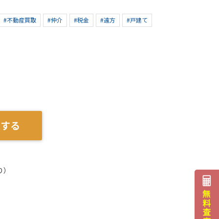
#不動産買取
#仲介
#税金
#遠方
#戸建て
談する
り）