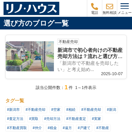
メニュー
電話
無料相談
選び方のブログ一覧
不動産売却
新潟市で初心者向けの不動産
売却方法は？流れと選び方を
解説
「新潟市で不動産を売却した
い」と考え始め...
2025-10-07
1
該当公開件数：
件 1～1件表示
タグ一覧
#新潟市
#不動産売却
#空家
#相続
#不動産売却
#新潟
#査定方法
#買取
#売却方法
#不動産査定
#実家
#不動産買取
#仲介
#税金
#遠方
#戸建て
#不動産