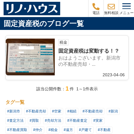
メニュー
電話
無料相談
固定資産税のブログ一覧
税金
固定資産税は変動する！？
おはようございます。新潟市
の不動産売却・...
2023-04-06
1
該当公開件数：
件 1～1件表示
タグ一覧
#新潟市
#不動産売却
#空家
#相続
#不動産売却
#新潟
#査定方法
#買取
#売却方法
#不動産査定
#実家
#不動産買取
#仲介
#税金
#遠方
#戸建て
#不動産