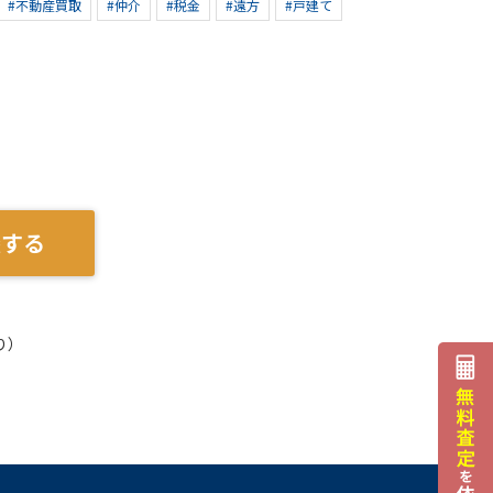
#不動産買取
#仲介
#税金
#遠方
#戸建て
談する
り）