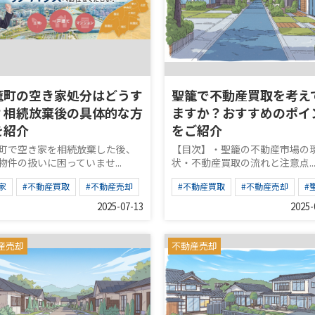
籠町の空き家処分はどうす
聖籠で不動産買取を考え
？相続放棄後の具体的な方
ますか？おすすめのポイ
を紹介
をご紹介
町で空き家を相続放棄した後、
【目次】・聖籠の不動産市場の
物件の扱いに困っていませ...
状・不動産買取の流れと注意点..
家
#不動産買取
#不動産売却
#不動産買取
#不動産売却
#
2025-07-13
2025-
産売却
不動産売却