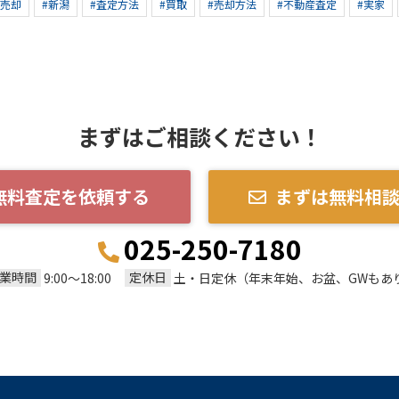
産売却
#新潟
#査定方法
#買取
#売却方法
#不動産査定
#実家
まずはご相談ください！
無料査定を依頼する
まずは無料相
025-250-7180
業時間
定休日
9:00～18:00
土・日定休（年末年始、お盆、GWもあ