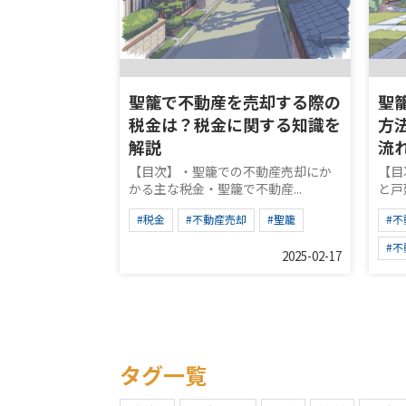
聖籠で不動産を売却する際の
聖
税金は？税金に関する知識を
方
解説
流
【目次】・聖籠での不動産売却にか
【目
かる主な税金・聖籠で不動産...
と戸
#税金
#不動産売却
#聖籠
#
#
2025-02-17
タグ一覧