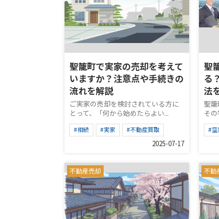
聖籠町で実家の売却を考えて
聖
いますか？注意点や手続きの
る
流れを解説
法
ご実家の売却を検討されている方に
聖籠
とって、「何から始めたらよい...
その
#相続
#実家
#不動産買取
#空
2025-07-17
不動産売却
不動