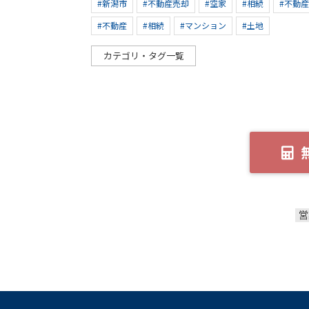
#新潟市
#不動産売却
#空家
#相続
#不動
#不動産
#相続
#マンション
#土地
カテゴリ・タグ一覧
営