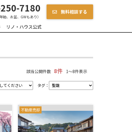
250-7180
無料相談する
年始、お盆、GWもあり）
件
リノ・ハウス公式
8件
該当公開件数
1～8件表示
タグ：
不動産売却