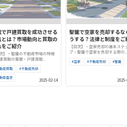
籠で戸建買取を成功させる
聖籠で空家を売却するな
法とは？市場動向と買取の
うする？法律と制度をご
れをご紹介
【目次】・空家売却の基本ステ
プ・聖籠で空家を売却する際の..
次】・聖籠の不動産市場の特徴
建買取の需要・戸建買取...
#空家
#不動産売却
#聖籠
不動産買取
#不動産売却
不動産査定
2025-02-14
2025-