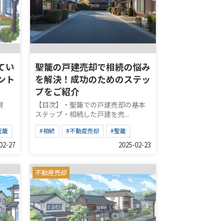
てい
聖籠の戸建売却で相続の悩み
ント
を解決！成功のためのステッ
プをご紹介
現
【目次】・聖籠での戸建売却の基本
.
ステップ・相続した戸建を売...
聖籠
#相続
#不動産売却
#聖籠
02-27
2025-02-23
不動産売却