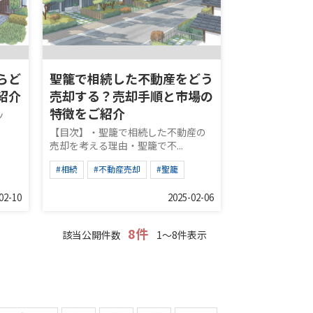
らど
聖籠で相続した不動産をどう
紹介
売却する？売却手順と市場の
特徴をご紹介
ッ
.
【目次】・聖籠で相続した不動産の
売却を考える理由・聖籠で不...
#相続
#不動産売却
#聖籠
02-10
2025-02-06
8件
該当公開件数
1～8件表示