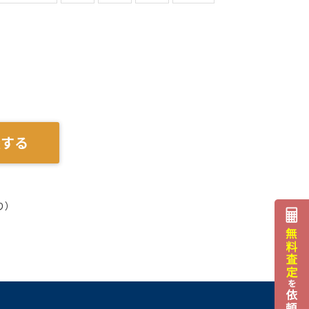
談する
り）