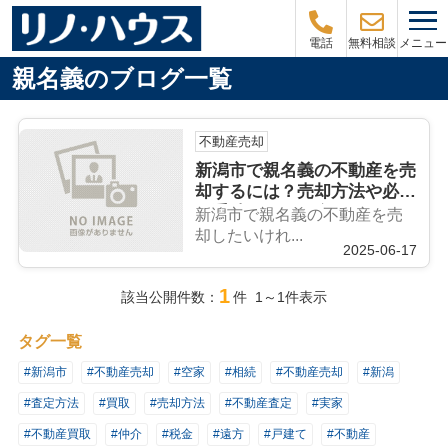
メニュー
電話
無料相談
親名義のブログ一覧
不動産売却
新潟市で親名義の不動産を売
却するには？売却方法や必要
な手続きをご紹介
新潟市で親名義の不動産を売
却したいけれ...
2025-06-17
1
該当公開件数：
件 1～1件表示
タグ一覧
#新潟市
#不動産売却
#空家
#相続
#不動産売却
#新潟
#査定方法
#買取
#売却方法
#不動産査定
#実家
#不動産買取
#仲介
#税金
#遠方
#戸建て
#不動産