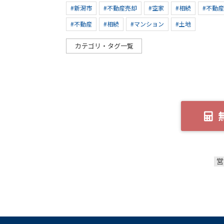
#新潟市
#不動産売却
#空家
#相続
#不動
#不動産
#相続
#マンション
#土地
カテゴリ・タグ一覧
営