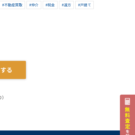
#不動産買取
#仲介
#税金
#遠方
#戸建て
談する
り）