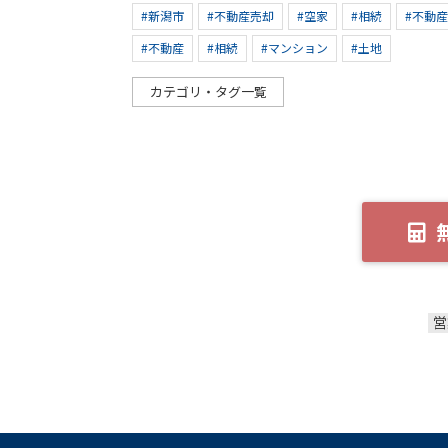
#新潟市
#不動産売却
#空家
#相続
#不動
#不動産
#相続
#マンション
#土地
カテゴリ・タグ一覧
営