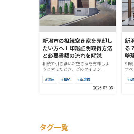
新潟市の相続空き家を売却し
新
たい方へ！印鑑証明取得方法
る
と必要書類の流れを解説
整
相続で引き継いだ空き家を売却しよ
相続
うと考えたとき、どのタイミン...
すべ
#空家
#相続
#新潟市
#空
2026-07-06
タグ一覧