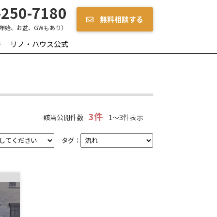
250-7180
無料相談する
年始、お盆、GWもあり）
件
リノ・ハウス公式
3件
該当公開件数
1～3件表示
タグ：