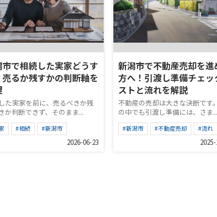
潟市で相続した実家どうす
新潟市で不動産売却を進
？売るか残すかの判断軸を
方へ！引渡し準備チェッ
理
ストと流れを解説
した実家を前に、売るべきか残
不動産の売却は大きな決断です
きか判断できず、そのまま...
の中でも引渡し準備には、さま..
家
#相続
#新潟市
#新潟市
#不動産売却
#流れ
2026-06-23
2025-