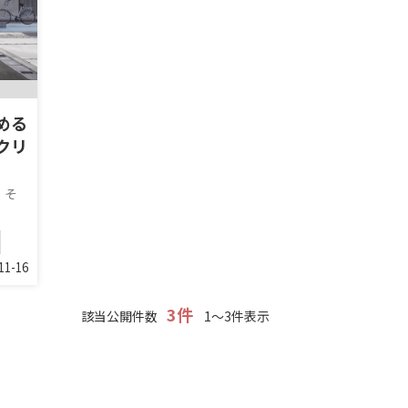
める
クリ
。そ
.
11-16
3件
該当公開件数
1～3件表示