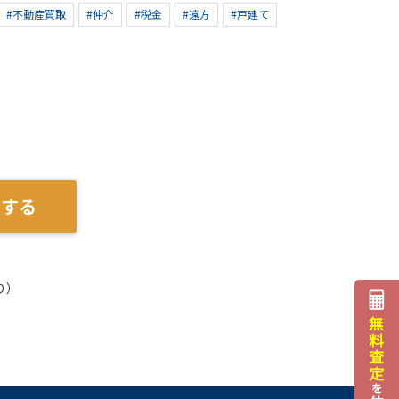
#不動産買取
#仲介
#税金
#遠方
#戸建て
談する
り）