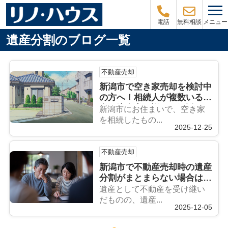
メニュー
電話
無料相談
遺産分割のブログ一覧
不動産売却
新潟市で空き家売却を検討中
の方へ！相続人が複数いる場
合の注意点を詳しく解説
新潟市にお住まいで、空き家
を相続したもの...
2025-12-25
不動産売却
新潟市で不動産売却時の遺産
分割がまとまらない場合は？
進め方や注意点を解説
遺産として不動産を受け継い
だものの、遺産...
2025-12-05