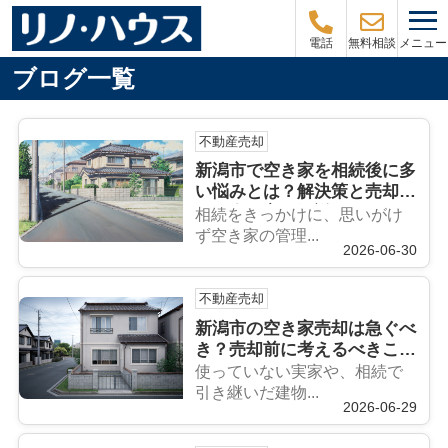
メニュー
電話
無料相談
ブログ一覧
不動産売却
新潟市で空き家を相続後に多
い悩みとは？解決策と売却活
用の進め方を解説
相続をきっかけに、思いがけ
ず空き家の管理...
2026-06-30
不動産売却
新潟市の空き家売却は急ぐべ
き？売却前に考えるべきこと
を解説
使っていない実家や、相続で
引き継いだ建物...
2026-06-29