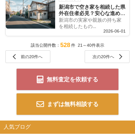
新潟市で空き家を相続した県
外在住者必見？安心な進め方
と手続きの流れを解説
新潟市の実家や親族の持ち家
を相続したもの...
2026-06-01
528
該当公開件数：
件 21～40件表示
前の20件へ
次の20件へ
無料査定を依頼する
まずは無料相談する
人気ブログ