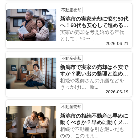
不動産売却
新潟市の実家売却に悩む50代
へ！60代も安心して進めるコ
ツを解説
実家の売却を考え始める年代
として、50〜...
2026-06-21
不動産売却
新潟市で実家の売却は不安で
すか？思い出の整理と進め方
をやさしく解説
相続や親御さんの介護などを
きっかけに、新...
2026-06-19
不動産売却
新潟市の相続不動産は早めに
動くべきか？早めに動くメリ
ットと具体的な注意点を解説
相続で不動産を引き継いだも
のの、このまま...