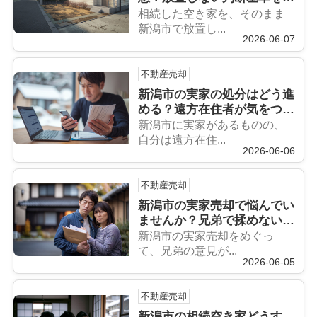
しく解説
相続した空き家を、そのまま
新潟市で放置し...
2026-06-07
不動産売却
新潟市の実家の処分はどう進
める？遠方在住者が気をつけ
ることを解説
新潟市に実家があるものの、
自分は遠方在住...
2026-06-06
不動産売却
新潟市の実家売却で悩んでい
ませんか？兄弟で揉めない進
め方を専門家が解説
新潟市の実家売却をめぐっ
て、兄弟の意見が...
2026-06-05
不動産売却
新潟市の相続空き家どうす