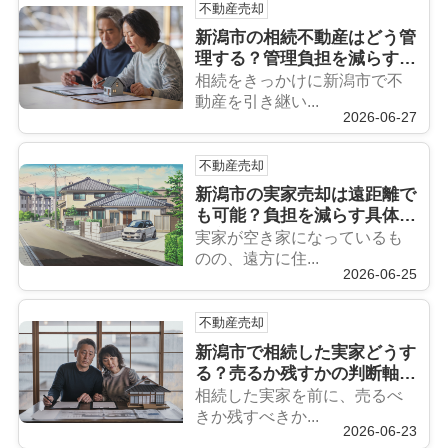
不動産売却
新潟市の相続不動産はどう管
理する？管理負担を減らす考
え方と具体策を解説
相続をきっかけに新潟市で不
動産を引き継い...
2026-06-27
不動産売却
新潟市の実家売却は遠距離で
も可能？負担を減らす具体的
な方法を解説
実家が空き家になっているも
のの、遠方に住...
2026-06-25
不動産売却
新潟市で相続した実家どうす
る？売るか残すかの判断軸を
整理
相続した実家を前に、売るべ
きか残すべきか...
2026-06-23