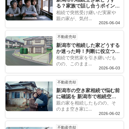
る？家族で話し合うポイント
を解説
相続で突然受け継いだ実家や
親の家が、気付...
2026-06-04
不動産売却
新潟市で相続した家どうする
か迷った時！判断に役立つ考
え方と選択肢を解説
相続で突然家を引き継いだも
のの、このまま...
2026-06-03
不動産売却
新潟市の空き家相続で悩む前
に確認を 新潟市で相続空き
家を後悔しない準備方法
親の家を相続したものの、そ
のまま空き家に...
2026-06-02
不動産売却