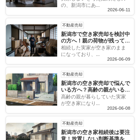
の、新潟市にあ...
2026-06-11
不動産売却
新潟市で空き家売却を検討中
の方へ！親の荷物が残ってい
る場合の対処と片付けの流れ
相続した実家が空き家のまま
を解説
になっており、...
2026-06-09
不動産売却
新潟市の空き家売却で悩んで
いる方へ？高齢の親がいる場
合の進め方と注意点を解説
高齢の親が暮らしていた実家
が空き家になり...
2026-06-08
不動産売却
新潟市の空き家相続後は要注
意！放置しない判断基準を詳