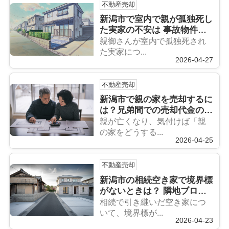
不動産売却
新潟市で室内で親が孤独死し
た実家の不安は 事故物件の
売却相談と進め方のポイント
親御さんが室内で孤独死され
紹介
た実家につ...
2026-04-27
不動産売却
新潟市で親の家を売却するに
は？兄弟間での売却代金の分
け方を解説
親が亡くなり、気付けば「親
の家をどうする...
2026-04-25
不動産売却
新潟市の相続空き家で境界標
がないときは？ 隣地ブロッ
ク塀の越境確認と対処法を解
相続で引き継いだ空き家につ
説
いて、境界標が...
2026-04-23