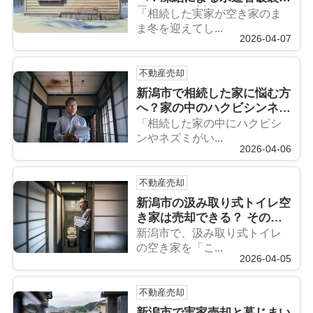
置リスクと対策を解説
「相続した実家が空き家のま
ま冬を迎えてし...
2026-04-07
不動産売却
新潟市で相続した家に悩む方
へ？家の中のハクビシンネズ
ミ被害と売却の流れを解説
「相続した家の中にハクビシ
ンやネズミがい...
2026-04-06
不動産売却
新潟市の汲み取り式トイレ空
き家は売却できる？ そのま
ま売却したい人向けの注意点
新潟市で、汲み取り式トイレ
と進め方
の空き家を「こ...
2026-04-05
不動産売却
新潟市で実家売却と墓じまい