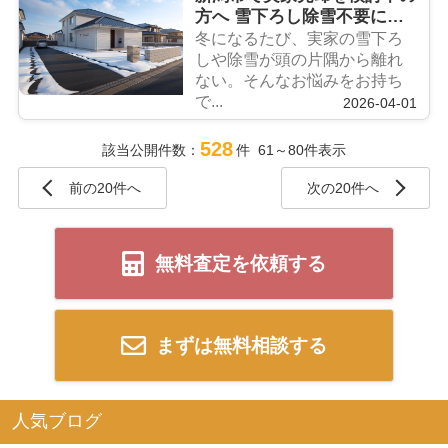
方へ 雪下ろし除雪不要にな
るメリットを紹介
冬になるたび、実家の雪下ろ
しや除雪が頭の片隅から離れ
ない。そんなお悩みをお持ち
で...
2026-04-01
528
該当公開件数：
件 61～80件表示
前の20件へ
次の20件へ
無料査定を依頼する
まずは無料相談する
人気ブログ