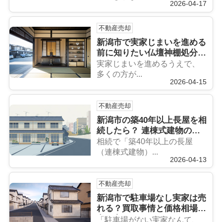
2026-04-17
不動産売却
新潟市で実家じまいを進める
前に知りたい仏壇神棚処分の
流れとは？ 閉眼供養の手配
実家じまいを進めるうえで、
方法と魂抜き後の整理ポイン
多くの方が...
2026-04-15
トを解説
不動産売却
新潟市の築40年以上長屋を相
続したら？ 連棟式建物の相
続後の売却方法を解説
相続で「築40年以上の長屋
（連棟式建物）...
2026-04-13
不動産売却
新潟市で駐車場なし実家は売
れる？買取事情と価格相場の
考え方
「駐車場がない実家なんて、