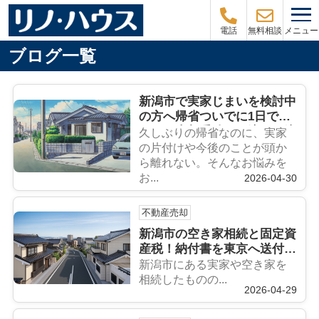
メニュー
電話
無料相談
ブログ一覧
新潟市で実家じまいを検討中
の方へ帰省ついでに1日で済
ませる売却手続きの流れと注
久しぶりの帰省なのに、実家
意点
の片付けや今後のことが頭か
ら離れない。そんなお悩みを
お...
2026-04-30
不動産売却
新潟市の空き家相続と固定資
産税！納付書を東京へ送付変
更する方法を解説
新潟市にある実家や空き家を
相続したものの...
2026-04-29