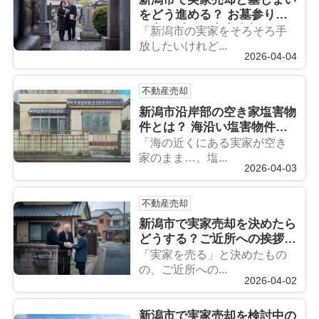
をどう進める？ お墓参りの
不安を減らし実家売却を進め
「新潟市の実家をそろそろ手
る方法
放したいけれど...
2026-04-04
不動産売却
新潟市沿岸部の空き家塩害物
件とは？ 海沿い塩害物件の
売却方法と注意点を解説
「海の近くにある実家が空き
家のまま…。塩...
2026-04-03
不動産売却
新潟市で実家売却を決めたら
どうする？ご近所への挨拶と
町内会退会のタイミングを解
「実家を売る」と決めたもの
説
の、ご近所への...
2026-04-02
新潟市で実家売却を検討中の