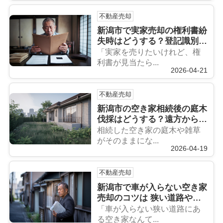
不動産売却
新潟市で実家売却の権利書紛
失時はどうする？登記識別情
報の確認と手続きの流れを解
「実家を売りたいけれど、権
説
利書が見当たら...
2026-04-21
不動産売却
新潟市の空き家相続後の庭木
伐採はどうする？遠方から草
刈り業者の探し方を解説
相続した空き家の庭木や雑草
がそのままにな...
2026-04-19
不動産売却
新潟市で車が入らない空き家
売却のコツは 狭い道路や未
接道の条件整理と売却の進め
「車が入らない狭い道路にあ
方
る空き家なんて...