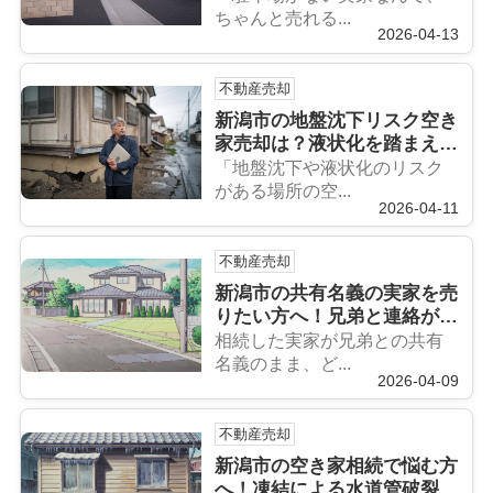
ちゃんと売れる...
2026-04-13
不動産売却
新潟市の地盤沈下リスク空き
家売却は？液状化を踏まえた
安全な進め方を解説
「地盤沈下や液状化のリスク
がある場所の空...
2026-04-11
不動産売却
新潟市の共有名義の実家を売
りたい方へ！兄弟と連絡が取
れない場合の売却手順を解説
相続した実家が兄弟との共有
名義のまま、ど...
2026-04-09
不動産売却
新潟市の空き家相続で悩む方
へ！凍結による水道管破裂放