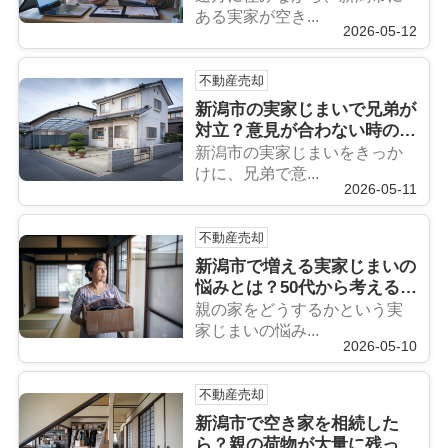
ある実家が空き...
2026-05-12
不動産売却
新潟市の実家じまいで兄弟が
対立？意見が合わない時の解
決策と相談先を解説
新潟市の実家じまいをきっか
けに、兄弟で意...
2026-05-11
不動産売却
新潟市で増える実家じまいの
悩みとは？50代から考える不
動産売却の進め方を解説
親の家をどうするかという実
家じまいの悩み...
2026-05-10
不動産売却
新潟市で空き家を相続した
ら？親の荷物が大量に残って