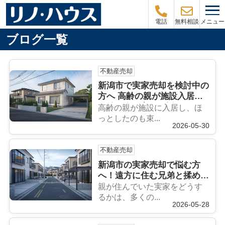
メニュー
電話
無料相談
ブログ一覧
不動産売却
新潟市で実家売却を検討中の
方へ 高齢の親が施設入居し
た後の進め方を解説
高齢の親が施設に入居し、ほ
っとしたのも束...
2026-05-30
不動産売却
新潟市の実家売却で悩む方
へ！遠方に住む兄弟と揉めな
い進め方を解説
親が住んでいた実家をどうす
るかは、多くの...
2026-05-28