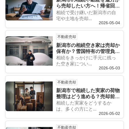
ら売却したい方へ！帰省回数
を減らして進める具体的なコ
相続で受け継いだ新潟市の自
ツを解説
宅や土地を売却...
2026-05-04
不動産売却
新潟市の相続空き家は売却か
保有か？雪国特有の管理負担
と判断軸を解説
相続をきっかけに手元に残っ
た空き家につい...
2026-05-03
不動産売却
新潟市で相続した実家の荷物
整理はどう進める？売却前に
必要な整理手順を不動産の専
相続した実家をどうするか
門家が解説
は、多くの方にと...
2026-05-02
不動産売却