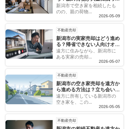
いる場合の対処法を解説
新潟市で空き家を相続したも
のの、親の荷物...
2026-05-09
不動産売却
新潟市の実家売却はどう進め
る？帰省できない人向けオン
ライン相談活用法
遠方に住みながら、新潟市に
ある実家の売却...
2026-05-07
不動産売却
新潟市の空き家売却を遠方か
ら進める方法は？立ち会い不
要で安心して任せる手順を解
遠方に所有している新潟市の
説
空き家を、この...
2026-05-05
不動産売却
新潟市の相続不動産を遠方か