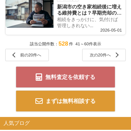
新潟市の空き家相続後に増え
る維持費とは？早期売却の重
要性と具体的な検討ポイント
相続をきっかけに、気付けば
管理しきれない...
2026-05-01
528
該当公開件数：
件 41～60件表示
前の20件へ
次の20件へ
無料査定を依頼する
まずは無料相談する
人気ブログ