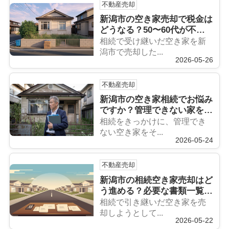
不動産売却
新潟市の空き家売却で税金は
どうなる？50〜60代が不安
を減らす基本ポイントを解説
相続で受け継いだ空き家を新
潟市で売却した...
2026-05-26
不動産売却
新潟市の空き家相続でお悩み
ですか？管理できない家を放
置するリスクと対策を解説
相続をきっかけに、管理でき
ない空き家をそ...
2026-05-24
不動産売却
新潟市の相続空き家売却はど
う進める？必要な書類一覧と
取得先を解説
相続で引き継いだ空き家を売
却しようとして...
2026-05-22