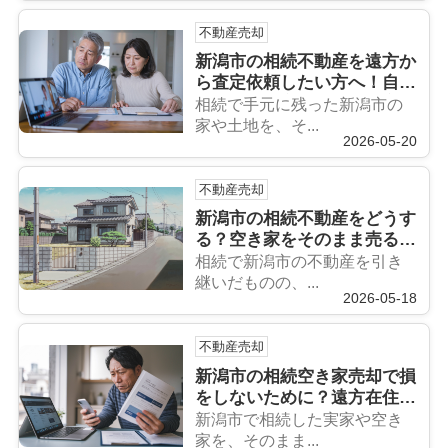
不動産売却
新潟市の相続不動産を遠方か
ら査定依頼したい方へ！自宅
にいながら安全に進める方法
相続で手元に残った新潟市の
を解説
家や土地を、そ...
2026-05-20
不動産売却
新潟市の相続不動産をどうす
る？空き家をそのまま売るメ
リットデメリット
相続で新潟市の不動産を引き
継いだものの、...
2026-05-18
不動産売却
新潟市の相続空き家売却で損
をしないために？遠方在住で
も安心して進める確認ポイン
新潟市で相続した実家や空き
ト
家を、そのまま...