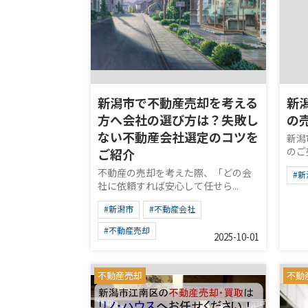
新潟市で不動産売却を考える
新
方へ会社の選び方は？失敗し
の
ない不動産会社選定のコツを
新潟
のご
ご紹介
不動産の売却を考えた際、「どの会
#新
社に依頼すれば安心して任せら...
#新潟市
#不動産会社
#不動産売却
2025-10-01
不動産売却
不動