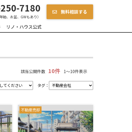
250-7180
無料相談する
年始、お盆、GWもあり）
件
リノ・ハウス公式
10件
該当公開件数
1～10件表示
タグ：
不動産売却