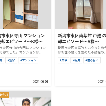
潟市東区寺山 マンション
新潟市東区南紫竹 戸建 
売却エピソード～K様～
却エピソード～A様～
市東区寺山の今回はマンション
新潟市東区南紫竹というまとめ
売却でした。マンションは...
はお住み替えを含めた不動産の..
潟
#空家
#マンション
#買取
#新潟
#住み替え
2024-06-01
2024-
産売却