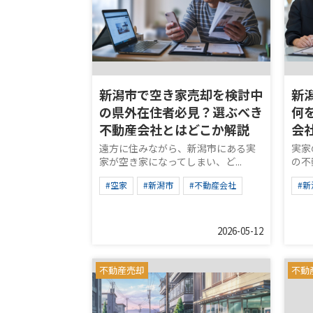
新潟市で空き家売却を検討中
新
の県外在住者必見？選ぶべき
何
不動産会社とはどこか解説
会
遠方に住みながら、新潟市にある実
実家
家が空き家になってしまい、ど...
の不
#空家
#新潟市
#不動産会社
#新
2026-05-12
不動産売却
不動