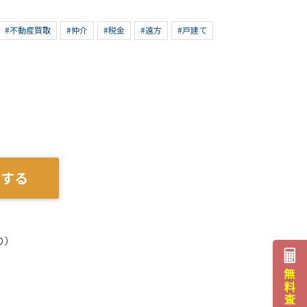
#不動産買取
#仲介
#税金
#遠方
#戸建て
談する
り）