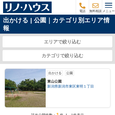
メニュー
電話
無料相談
出かける | 公園｜カテゴリ別エリア情
報
エリアで絞り込む
カテゴリで絞り込む
出かける
公園
東山公園
新潟県新潟市東区東明１丁目
1