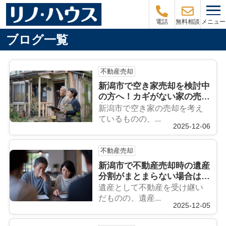
メニュー
電話
無料相談
ブログ一覧
不動産売却
新潟市で空き家売却を検討中
の方へ！カギがない家の売却
方法と準備を紹介
新潟市で空き家の売却を考え
ているものの、...
2025-12-06
不動産売却
新潟市で不動産売却時の遺産
分割がまとまらない場合は？
進め方や注意点を解説
遺産として不動産を受け継い
だものの、遺産...
2025-12-05