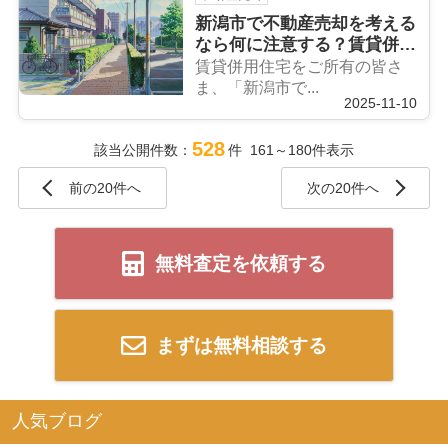
新潟市で不動産売却を考える
なら何に注意する？賃貸併用
住宅の売却ポイントを解説
賃貸併用住宅をご所有の皆さ
ま、「新潟市で...
2025-11-10
528
該当公開件数：
件 161～180件表示
前の20件へ
次の20件へ
無料査定を依頼する
まずは無料相談する
人気ブログ