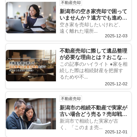
不動産売却
新潟市の空き家売却で困って
いませんか？遠方でも進めや
すい方法を紹介
空き家を売却したいけれど、
遠く離れた場所...
2025-12-03
不動産売却に際して遺品整理
が必要な理由とは？おこなう
方法なども解説！
この記事のハイライト ●家を相
続した際は相続財産を把握す
るためや不...
2025-12-02
不動産売却
新潟市の相続不動産で実家が
古い場合どう売る？売却戦略
や注意点を紹介
新潟市で相続した実家が古
く、「このまま売...
2025-12-01