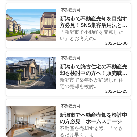
不動産売却
新潟市で不動産売却を目指す
方必見！SNS集客活用法と運
用のコツをご紹介
「新潟市で不動産を売却した
い」とお考えの...
2025-11-30
不動産売却
新潟市で築古住宅の不動産売
却を検討中の方へ！販売戦略
のポイントと流れを紹介
新潟市で築年数が経過した住
宅の売却を検討...
2025-11-29
不動産売却
新潟市で不動産売却を検討中
の方必見！ホームステージン
グ事例や効果的な活用法をご
不動産を売却する際、「でき
紹介
るだけ早く、よ...