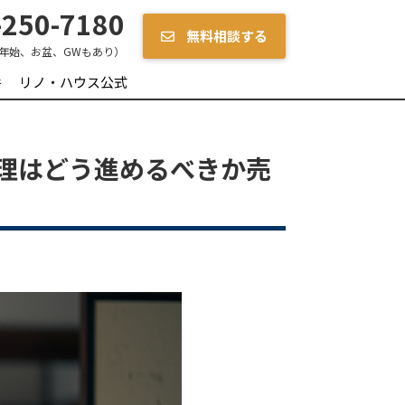
250-7180
無料相談する
年始、お盆、GWもあり）
件
リノ・ハウス公式
理はどう進めるべきか売