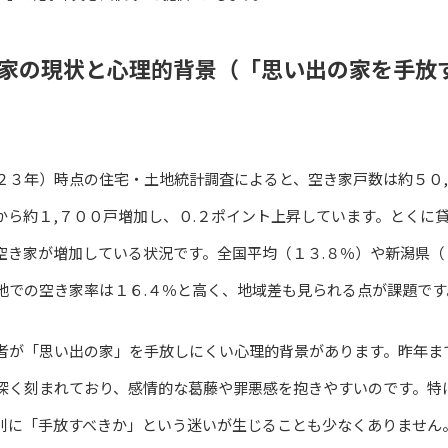
家の現状と心理的背景（「思い出の家を手放
２３年）時点の住宅・土地統計調査によると、空き家戸数は約５０,
から約１,７００戸増加し、０.２ポイント上昇しています。とくに
空き家が増加している状況です。全国平均（１３.８％）や新潟県（
地での空き家率は１６.４％と高く、地域差も見られる点が課題です
者が「思い出の家」を手放しにくい心理的背景があります。昨年ま
深く刻まれており、感情的な葛藤や罪悪感を抱きやすいのです。特
別に「手放すべきか」という迷いが生じることも少なくありません