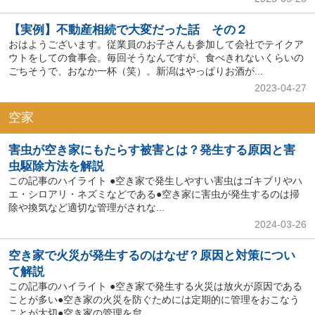
【実例】不動産相続で大変だった話 その２
おはようございます。従業員のお子さんも参加して会社でテイクア
ウトをしての食事会。毎回そうなんですが、食べきれないくらいの
ごちそうで、おなか一杯（笑）。新潟はやっぱりお酒が...
2023-04-27
空家
害虫が空き家にもたらす被害とは？発生する原因と害
虫駆除方法を解説
この記事のハイライト ●空き家で発生しやすい害虫はゴキブリやハ
エ・シロアリ・ネズミなどである●空き家に害虫が発生するのは掃
除や換気など適切な管理がされな...
2024-03-26
空き家で火災が発生するのはなぜ？原因と対策につい
て解説
この記事のハイライト ●空き家で発生する火災は放火が原因である
ことが多い●空き家の火災を防ぐためには定期的に管理をおこなう
ことが大切●空き家の管理を怠...