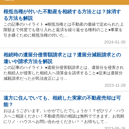
根抵当権が付いた不動産を相続する方法とは？抹消す
る方法も解説
この記事のハイライト ●根抵当権とは不動産の価値で定められた上
限額まで何度でも借り入れと返済を繰り返せる権利のこと●事業を
引き継ぐために根抵当権の付いた...
2024-01-30
相続時の遺留分侵害額請求とは？遺留分減殺請求との
違いや請求方法を解説
この記事のハイライト ●遺留分侵害額請求とは、遺留分を侵害され
た相続人が侵害した相続人へ清算金を請求すること●従来は遺留分
減殺請求だったが民法改正により...
2023-11-28
遠方に住んでいても、相続した実家の不動産売却は可
能？
おはようございます。いかがでしたでしょうか！？ぜひリノ・ハウ
スへご相談ください！不動産売却の相談は無料でできます。お気軽
にリノ・ハウスへお問い合わせください＾＾お待ちして...
2023-05-26