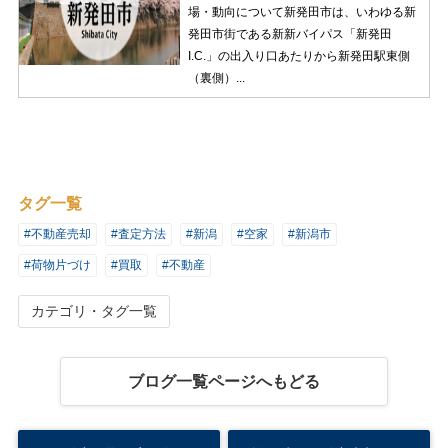
場・動向について新発田市は、いわゆる新
発田市街である新新バイパス「新発田
I.C.」の出入り口あたりから新発田駅東側
（裏側）...
タグ一覧
#不動産売却
#査定方法
#新潟
#空家
#新潟市
#荷物片づけ
#買取
#不動産
カテゴリ・タグ一覧
ブログ一覧ページへもどる