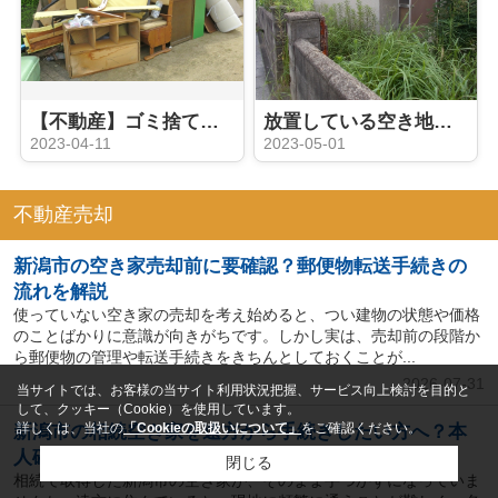
【不動産】ゴミ捨てや整理が面倒な相続した空家、どうやって売却した方がいい？
放置している空き地や空家を売却すると税金がさらにお得に！？
2023-04-11
2023-05-01
不動産売却
新潟市の空き家売却前に要確認？郵便物転送手続きの
流れを解説
使っていない空き家の売却を考え始めると、つい建物の状態や価格
のことばかりに意識が向きがちです。しかし実は、売却前の段階か
ら郵便物の管理や転送手続きをきちんとしておくことが...
2026-07-31
当サイトでは、お客様の当サイト利用状況把握、サービス向上検討を目的と
して、クッキー（Cookie）を使用しています。
詳しくは、当社の
「Cookieの取扱いについて」
をご確認ください。
新潟市の相続空き家を遠方から手続きしたい方へ？本
人確認手続きの流れと必要書類を解説
閉じる
相続で取得した新潟市の空き家が、そのまま手つかずになっていま