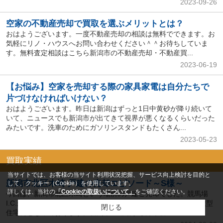
2023-09-26
空家の不動産売却で買取を選ぶメリットとは？
おはようございます。一度不動産売却の相談は無料でできます。お
気軽にリノ・ハウスへお問い合わせください＾＾お待ちしていま
す。無料査定相談はこちら新潟市の不動産売却・不動産買...
2023-06-19
【お悩み】空家を売却する際の家具家電は自分たちで
片づけなければいけない？
おはようございます。昨日は新潟はずっと1日中黄砂が降り続いて
いて、ニュースでも新潟市が出てきて視界が悪くなるくらいだった
みたいです。洗車のためにガソリンスタンドもたくさん...
2023-05-23
買取実績
当サイトでは、お客様の当サイト利用状況把握、サービス向上検討を目的と
新潟市北区木崎 戸建の売却エピソード～S様～
して、クッキー（Cookie）を使用しています。
詳しくは、当社の
「Cookieの取扱いについて」
をご確認ください。
今回は、新潟市北区木崎という場所の戸建ご売却でした。競馬場
I.C.からほど近い、閑静な住宅街で、街自体は50年位前からの大型
閉じる
住宅街となっております。新潟市へ通勤する方や新...