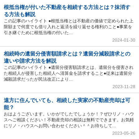
根抵当権が付いた不動産を相続する方法とは？抹消す
る方法も解説
この記事のハイライト ●根抵当権とは不動産の価値で定められた上
限額まで何度でも借り入れと返済を繰り返せる権利のこと●事業を
引き継ぐために根抵当権の付いた...
2024-01-30
相続時の遺留分侵害額請求とは？遺留分減殺請求との
違いや請求方法を解説
この記事のハイライト ●遺留分侵害額請求とは、遺留分を侵害され
た相続人が侵害した相続人へ清算金を請求すること●従来は遺留分
減殺請求だったが民法改正により...
2023-11-28
遠方に住んでいても、相続した実家の不動産売却は可
能？
おはようございます。いかがでしたでしょうか！？ぜひリノ・ハウ
スへご相談ください！不動産売却の相談は無料でできます。お気軽
にリノ・ハウスへお問い合わせください＾＾お待ちして...
2023-05-26