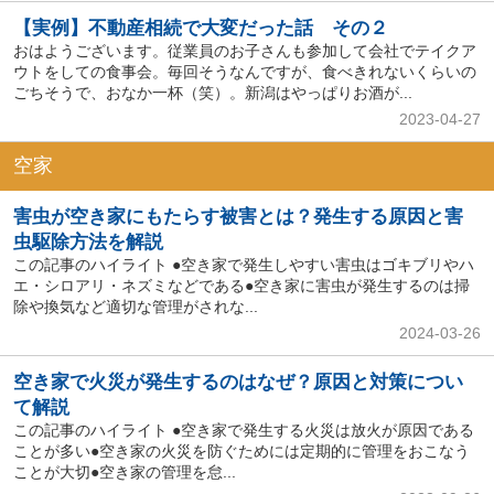
【実例】不動産相続で大変だった話 その２
おはようございます。従業員のお子さんも参加して会社でテイクア
ウトをしての食事会。毎回そうなんですが、食べきれないくらいの
ごちそうで、おなか一杯（笑）。新潟はやっぱりお酒が...
2023-04-27
空家
害虫が空き家にもたらす被害とは？発生する原因と害
虫駆除方法を解説
この記事のハイライト ●空き家で発生しやすい害虫はゴキブリやハ
エ・シロアリ・ネズミなどである●空き家に害虫が発生するのは掃
除や換気など適切な管理がされな...
2024-03-26
空き家で火災が発生するのはなぜ？原因と対策につい
て解説
この記事のハイライト ●空き家で発生する火災は放火が原因である
ことが多い●空き家の火災を防ぐためには定期的に管理をおこなう
ことが大切●空き家の管理を怠...