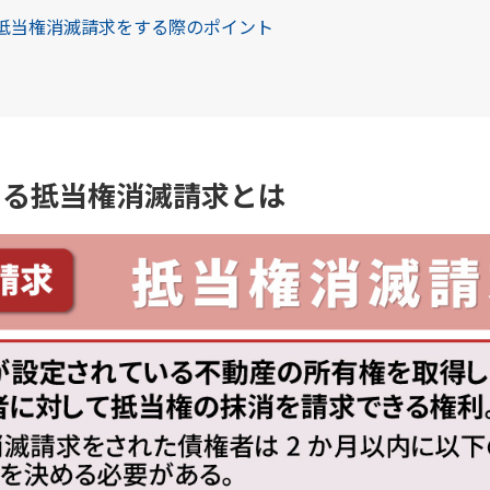
て抵当権消滅請求をする際のポイント
ける抵当権消滅請求とは