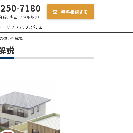
250-7180
無料相談する
年始、お盆、GWもあり）
件
リノ・ハウス公式
の違いも解説
解説