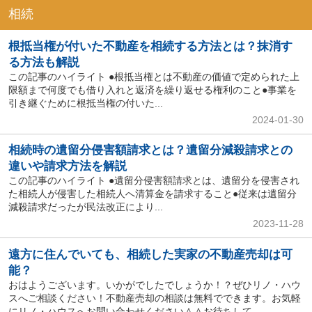
相続
根抵当権が付いた不動産を相続する方法とは？抹消す
る方法も解説
この記事のハイライト ●根抵当権とは不動産の価値で定められた上
限額まで何度でも借り入れと返済を繰り返せる権利のこと●事業を
引き継ぐために根抵当権の付いた...
2024-01-30
相続時の遺留分侵害額請求とは？遺留分減殺請求との
違いや請求方法を解説
この記事のハイライト ●遺留分侵害額請求とは、遺留分を侵害され
た相続人が侵害した相続人へ清算金を請求すること●従来は遺留分
減殺請求だったが民法改正により...
2023-11-28
遠方に住んでいても、相続した実家の不動産売却は可
能？
おはようございます。いかがでしたでしょうか！？ぜひリノ・ハウ
スへご相談ください！不動産売却の相談は無料でできます。お気軽
にリノ・ハウスへお問い合わせください＾＾お待ちして...