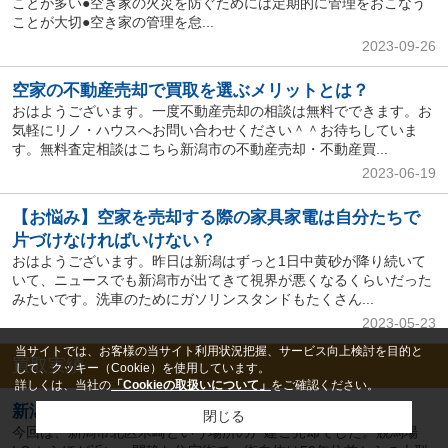
ことが多い●空き家の火災を防ぐためには定期的に管理をおこなう
ことが大切●空き家の管理を怠...
2023-09-26
空家の不動産売却で買取を選ぶメリットとは？
おはようございます。一度不動産売却の相談は無料でできます。お
気軽にリノ・ハウスへお問い合わせください＾＾お待ちしていま
す。無料査定相談はこちら新潟市の不動産売却・不動産買...
2023-06-19
【お悩み】空家を売却する際の家具家電は自分たちで
片づけなければいけない？
おはようございます。昨日は新潟はずっと1日中黄砂が降り続いて
いて、ニュースでも新潟市が出てきて視界が悪くなるくらいだった
みたいです。洗車のためにガソリンスタンドもたくさん...
2023-05-23
当サイトでは、お客様の当サイト利用状況把握、サービス向上検討を目的と
買取実績
して、クッキー（Cookie）を使用しています。
詳しくは、当社の
「Cookieの取扱いについて」
をご確認ください。
新潟市北区木崎 戸建の売却エピソード～S様～
閉じる
今回は、新潟市北区木崎という場所の戸建ご売却でした。競馬場