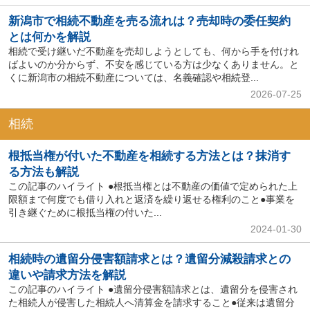
新潟市で相続不動産を売る流れは？売却時の委任契約
とは何かを解説
相続で受け継いだ不動産を売却しようとしても、何から手を付けれ
ばよいのか分からず、不安を感じている方は少なくありません。と
くに新潟市の相続不動産については、名義確認や相続登...
2026-07-25
相続
根抵当権が付いた不動産を相続する方法とは？抹消す
る方法も解説
この記事のハイライト ●根抵当権とは不動産の価値で定められた上
限額まで何度でも借り入れと返済を繰り返せる権利のこと●事業を
引き継ぐために根抵当権の付いた...
2024-01-30
相続時の遺留分侵害額請求とは？遺留分減殺請求との
違いや請求方法を解説
この記事のハイライト ●遺留分侵害額請求とは、遺留分を侵害され
た相続人が侵害した相続人へ清算金を請求すること●従来は遺留分