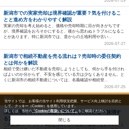
2026-07-29
新潟市での実家売却は境界確認が重要？気を付けるこ
とと進め方をわかりやすく解説
実家の売却を考え始めると、価格や売却時期に目が向きがちです
が、境界確認をおろそかにすると、後から思わぬトラブルになるこ
とがあります。特に新潟市では、昔からの土地利用や古い...
2026-07-27
新潟市で相続不動産を売る流れは？売却時の委任契約
とは何かを解説
相続で受け継いだ不動産を売却しようとしても、何から手を付けれ
ばよいのか分からず、不安を感じている方は少なくありません。と
くに新潟市の相続不動産については、名義確認や相続登...
2026-07-25
相続
当サイトでは、お客様の当サイト利用状況把握、サービス向上検討を目的と
して、クッキー（Cookie）を使用しています。
詳しくは、当社の
「Cookieの取扱いについて」
をご確認ください。
根抵当権が付いた不動産を相続する方法とは？抹消す
る方法も解説
閉じる
この記事のハイライト ●根抵当権とは不動産の価値で定められた上