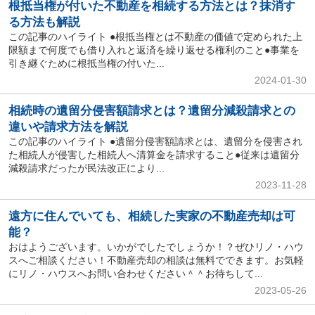
根抵当権が付いた不動産を相続する方法とは？抹消す
る方法も解説
この記事のハイライト ●根抵当権とは不動産の価値で定められた上
限額まで何度でも借り入れと返済を繰り返せる権利のこと●事業を
引き継ぐために根抵当権の付いた...
2024-01-30
相続時の遺留分侵害額請求とは？遺留分減殺請求との
違いや請求方法を解説
この記事のハイライト ●遺留分侵害額請求とは、遺留分を侵害され
た相続人が侵害した相続人へ清算金を請求すること●従来は遺留分
減殺請求だったが民法改正により...
2023-11-28
遠方に住んでいても、相続した実家の不動産売却は可
能？
おはようございます。いかがでしたでしょうか！？ぜひリノ・ハウ
スへご相談ください！不動産売却の相談は無料でできます。お気軽
にリノ・ハウスへお問い合わせください＾＾お待ちして...
2023-05-26