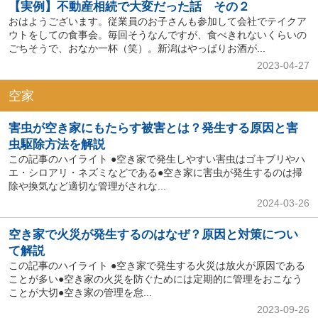
【実例】不動産相続で大変だった話 その２
おはようございます。従業員のお子さんも参加して会社でテイクア
ウトをしての食事会。毎回そうなんですが、食べきれないくらいの
ごちそうで、おなか一杯（笑）。新潟はやっぱりお酒が...
2023-04-27
空家
害虫が空き家にもたらす被害とは？発生する原因と害
虫駆除方法を解説
この記事のハイライト ●空き家で発生しやすい害虫はゴキブリやハ
エ・シロアリ・ネズミなどである●空き家に害虫が発生するのは掃
除や換気など適切な管理がされな...
2024-03-26
空き家で火災が発生するのはなぜ？原因と対策につい
て解説
この記事のハイライト ●空き家で発生する火災は放火が原因である
ことが多い●空き家の火災を防ぐためには定期的に管理をおこなう
ことが大切●空き家の管理を怠...
2023-09-26