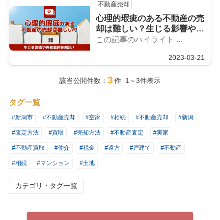
不動産売却
心理的瑕疵のある不動産の売
却は難しい？生じる影響や告
知義務を解説！
この記事のハイライト ...
2023-03-21
3
該当公開件数：
件 1～3件表示
タグ一覧
#新潟市
#不動産売却
#空家
#相続
#不動産売却
#新潟
#査定方法
#買取
#売却方法
#不動産査定
#実家
#不動産買取
#仲介
#税金
#遠方
#戸建て
#不動産
#相続
#マンション
#土地
カテゴリ・タグ一覧