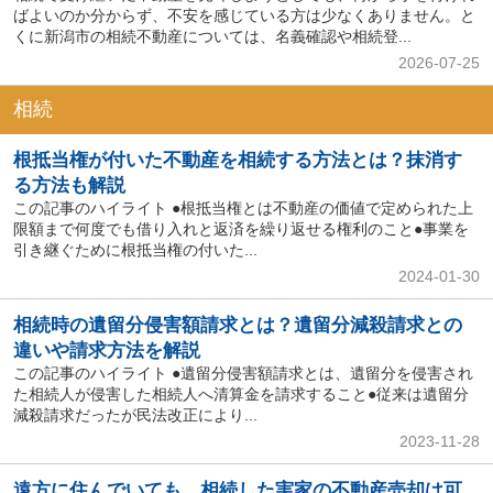
ばよいのか分からず、不安を感じている方は少なくありません。と
くに新潟市の相続不動産については、名義確認や相続登...
2026-07-25
相続
根抵当権が付いた不動産を相続する方法とは？抹消す
る方法も解説
この記事のハイライト ●根抵当権とは不動産の価値で定められた上
限額まで何度でも借り入れと返済を繰り返せる権利のこと●事業を
引き継ぐために根抵当権の付いた...
2024-01-30
相続時の遺留分侵害額請求とは？遺留分減殺請求との
違いや請求方法を解説
この記事のハイライト ●遺留分侵害額請求とは、遺留分を侵害され
た相続人が侵害した相続人へ清算金を請求すること●従来は遺留分
減殺請求だったが民法改正により...
2023-11-28
遠方に住んでいても、相続した実家の不動産売却は可