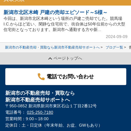
新潟市北区木崎 戸建の売却エピソード～S様～
今回は、新潟市北区木崎という場所の戸建ご売却でした。競馬場
I.C.からほど近い、閑静な住宅街で、街自体は50年位前からの大型
住宅街となっております。新潟市へ通勤する方や新...
2024-09-09
新潟市の不動産売却・買取なら新潟市不動産売却サポートへ
ブログ一覧
ページトップへ
電話でお問い合わせ
新潟市の不動産売却・買取なら
新潟市不動産売却サポートへ
〒950-0852 新潟県新潟市東区石山１丁目2番12号
電話番号：
025-250-7180
営業時間：9:00～18:00
定休日：土・日定休（年末年始、お盆、GWもあり）