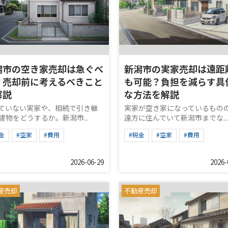
潟市の空き家売却は急ぐべ
新潟市の実家売却は遠距
？売却前に考えるべきこと
も可能？負担を減らす具
解説
な方法を解説
ていない実家や、相続で引き継
実家が空き家になっているもの
建物をどうするか。新潟市...
遠方に住んでいて新潟市までな...
金
#空家
#費用
#税金
#空家
#費用
2026-06-29
2026-
産売却
不動産売却