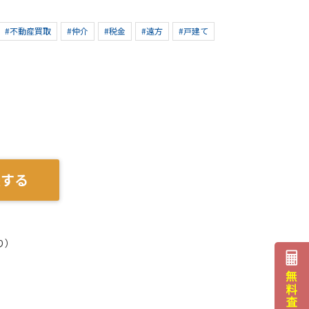
#不動産買取
#仲介
#税金
#遠方
#戸建て
談する
り）