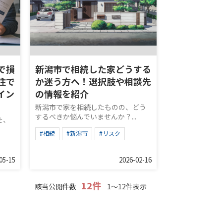
で損
新潟市で相続した家どうする
住で
か迷う方へ！選択肢や相談先
イン
の情報を紹介
新潟市で家を相続したものの、どう
するべきか悩んでいませんか？...
を、
.
#相続
#新潟市
#リスク
05-15
2026-02-16
12件
該当公開件数
1～12件表示