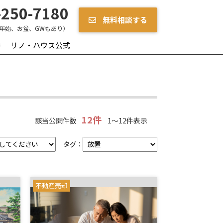
250-7180
無料相談する
年始、お盆、GWもあり）
件
リノ・ハウス公式
12件
該当公開件数
1～12件表示
タグ：
不動産売却