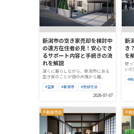
新潟市の空き家売却を検討中
新
の遠方在住者必見！安心でき
き
るサポート内容と手続きの流
を
れを解説
使っ
いだ
遠くに暮らしながら、新潟市にある
空き家のことが頭の片隅から離...
#税
#空家
#新潟市
#売却方法
2026-07-07
不動産売却
不動