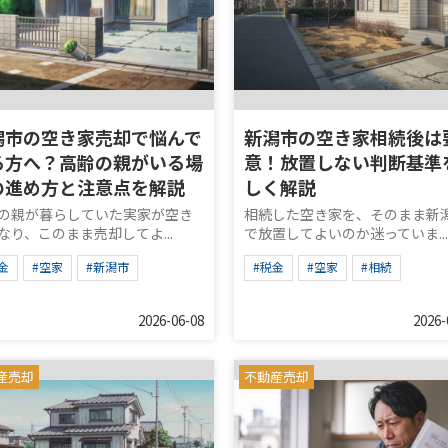
潟市の空き家売却で悩んで
新潟市の空き家相続後は
る方へ？高齢の親がいる場
意！放置しない判断基準
の進め方と注意点を解説
しく解説
の親が暮らしていた実家が空き
相続した空き家を、そのまま新
なり、このまま売却してよ...
で放置してよいのか迷っていま...
金
#空家
#新潟市
#税金
#空家
#相続
2026-06-08
2026-
産売却
不動産売却