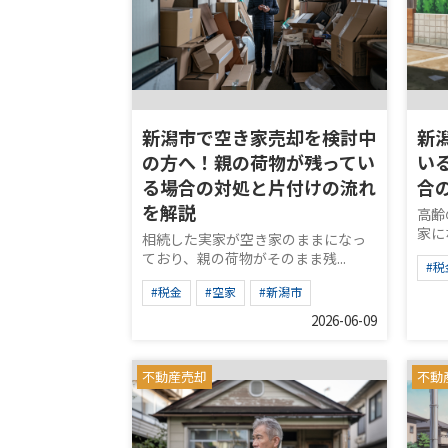
新潟市で空き家売却を検討中
新
の方へ！親の荷物が残ってい
い
る場合の対処と片付けの流れ
合
を解説
高齢
家に
相続した実家が空き家のままになっ
ており、親の荷物がそのまま残...
#税
#税金
#空家
#新潟市
2026-06-09
不動産売却
不動