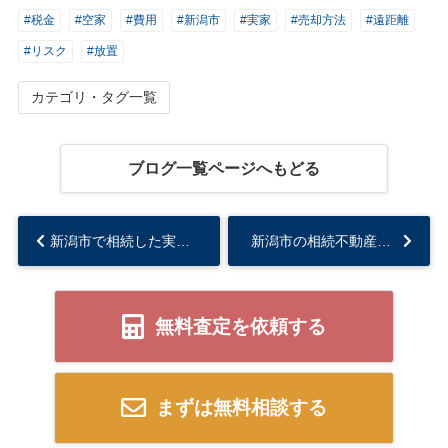
#税金
#空家
#費用
#新潟市
#実家
#売却方法
#遠距離
#リスク
#放置
カテゴリ・タグ一覧
ブログ一覧ページへもどる
新潟市で相続した実家どうする？売るか残すかの判断軸を整理...
新潟市の相続不動産はどう管理する？管理負担を減らす考え方と具体策を解説...
無料査定を依頼する
まずは無料相談する