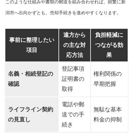
このような仕組みや書類の郵送を組み合わせれば、頻繁に新
潟市へ出向かずとも、売却手続きを進めやすくなります。
遠方から
負担軽減に
事前に整理したい
の主な対
つながる効
項目
応方法
果
登記事項
名義・相続登記の
権利関係の
証明書の
確認
早期把握
取得
電話や郵
ライフライン契約
無駄な基本
送での手
の見直し
料金の抑制
続き