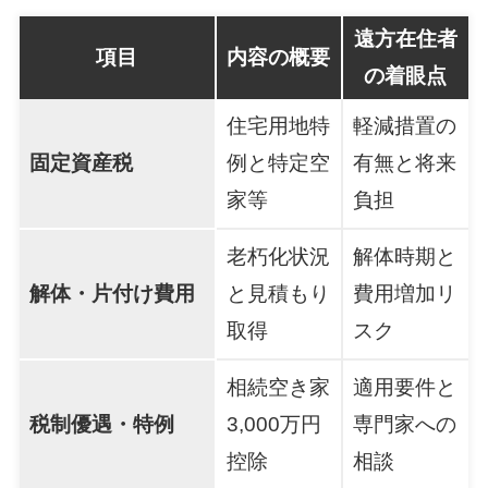
遠方在住者
項目
内容の概要
の着眼点
住宅用地特
軽減措置の
固定資産税
例と特定空
有無と将来
家等
負担
老朽化状況
解体時期と
解体・片付け費用
と見積もり
費用増加リ
取得
スク
相続空き家
適用要件と
税制優遇・特例
3,000万円
専門家への
控除
相談