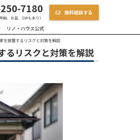
250-7180
無料相談する
年始、お盆、GWもあり）
件
リノ・ハウス公式
家を放置するリスクと対策を解説
するリスクと対策を解説