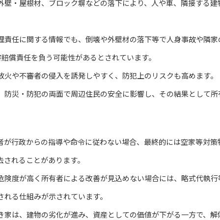
外壁・屋根材、ブロック塀などの落下により、人や車、隣接する建
理責任に関する情報でも、倒壊や外壁材の落下等で人身事故や隣家
損害賠償責任を負う可能性があるとされています。
放火や不審者の侵入を誘発しやすく、防犯上のリスクも高めます。
、防災・防犯の両面で周辺住民の安全に影響し、その結果として所
者が行政からの指導や命令に従わない場合、最終的には空家等対策
去されることがあります。
危険度が高く所有者による改善が見込めない場合には、略式代執行
される仕組みが示されています。
き家は、建物の劣化が進み、資産としての価値が下がる一方で、解