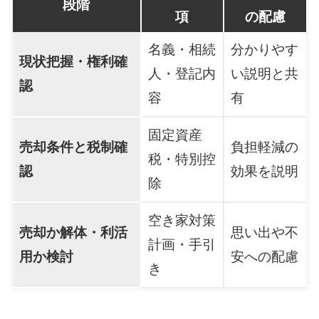
段階
項
の配慮
名義・相続
分かりやす
現状把握・権利確
人・登記内
い説明と共
認
容
有
固定資産
売却条件と税制確
負担軽減の
税・特別控
認
効果を説明
除
空き家対策
売却か解体・利活
思い出や不
計画・手引
用か検討
安への配慮
き