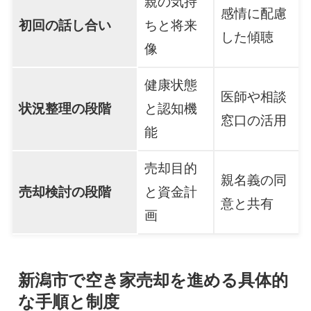
親の気持
感情に配慮
初回の話し合い
ちと将来
した傾聴
像
健康状態
医師や相談
状況整理の段階
と認知機
窓口の活用
能
売却目的
親名義の同
売却検討の段階
と資金計
意と共有
画
新潟市で空き家売却を進める具体的
な手順と制度