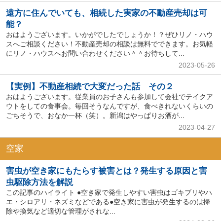
遠方に住んでいても、相続した実家の不動産売却は可
能？
おはようございます。いかがでしたでしょうか！？ぜひリノ・ハウ
スへご相談ください！不動産売却の相談は無料でできます。お気軽
にリノ・ハウスへお問い合わせください＾＾お待ちして...
2023-05-26
【実例】不動産相続で大変だった話 その２
おはようございます。従業員のお子さんも参加して会社でテイクア
ウトをしての食事会。毎回そうなんですが、食べきれないくらいの
ごちそうで、おなか一杯（笑）。新潟はやっぱりお酒が...
2023-04-27
空家
害虫が空き家にもたらす被害とは？発生する原因と害
虫駆除方法を解説
この記事のハイライト ●空き家で発生しやすい害虫はゴキブリやハ
エ・シロアリ・ネズミなどである●空き家に害虫が発生するのは掃
除や換気など適切な管理がされな...