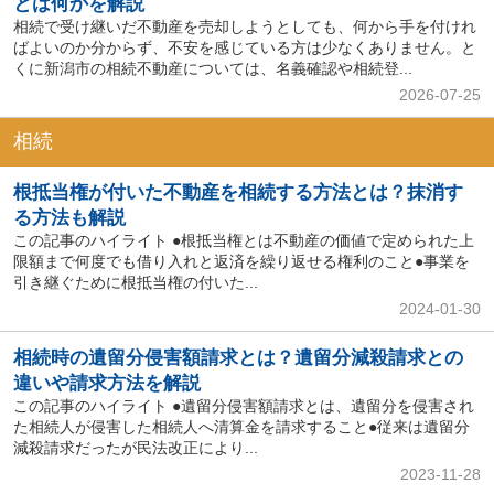
とは何かを解説
相続で受け継いだ不動産を売却しようとしても、何から手を付けれ
ばよいのか分からず、不安を感じている方は少なくありません。と
くに新潟市の相続不動産については、名義確認や相続登...
2026-07-25
相続
根抵当権が付いた不動産を相続する方法とは？抹消す
る方法も解説
この記事のハイライト ●根抵当権とは不動産の価値で定められた上
限額まで何度でも借り入れと返済を繰り返せる権利のこと●事業を
引き継ぐために根抵当権の付いた...
2024-01-30
相続時の遺留分侵害額請求とは？遺留分減殺請求との
違いや請求方法を解説
この記事のハイライト ●遺留分侵害額請求とは、遺留分を侵害され
た相続人が侵害した相続人へ清算金を請求すること●従来は遺留分
減殺請求だったが民法改正により...
2023-11-28