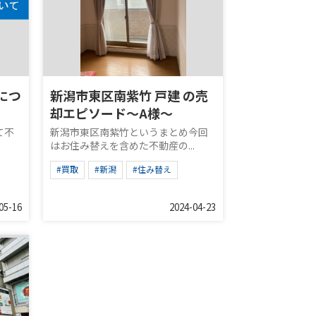
につ
新潟市東区南紫竹 戸建 の売
却エピソード～A様～
て不
新潟市東区南紫竹というまとめ今回
.
はお住み替えを含めた不動産の...
#買取
#新潟
#住み替え
05-16
2024-04-23