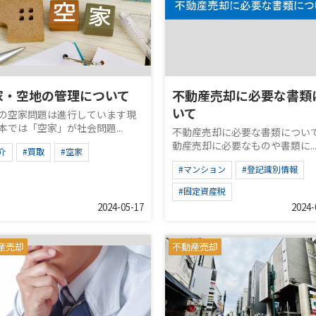
家・空地の管理について
不動産売却に必要な書類
いて
の空家問題は進行しています現
本では「空家」が社会問題...
不動産売却に必要な書類につい
動産売却に必要なものや書類に..
介
#買取
#空家
#マンション
#登記識別情報
#固定資産税
2024-05-17
2024-
産売却
不動産売却