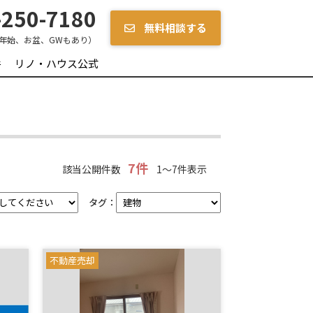
250-7180
無料相談する
年始、お盆、GWもあり）
件
リノ・ハウス公式
7件
該当公開件数
1～7件表示
タグ：
不動産売却