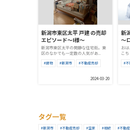
新潟市東区太平 戸建 の売却
新
エピソード～I様～
～
新潟市東区太平の閑静な住宅街。東
おは
区のなかでも一定数の人気があ...
こち
#建物
#新潟市
#不動産売却
#
2024-03-20
タグ一覧
#新潟市
#不動産売却
#空家
#相続
#不動