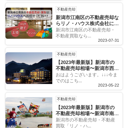
不動産売却
新潟市江南区の不動産売却な
らリノ・ハウス株式会社にお
任せください！
新潟市江南区の不動産売却・
不動産買取なら...
2023-07-31
不動産売却
【2023年最新版】新潟市の
不動産売却相場〜新潟市西蒲
区編〜
おはようございます。↓↓↓今ま
でのはこち...
2023-05-22
不動産売却
【2023年最新版】新潟市の
不動産売却相場〜新潟市南区
編〜
新潟市の不動産売却・不動産
買取「リノ・ハ...