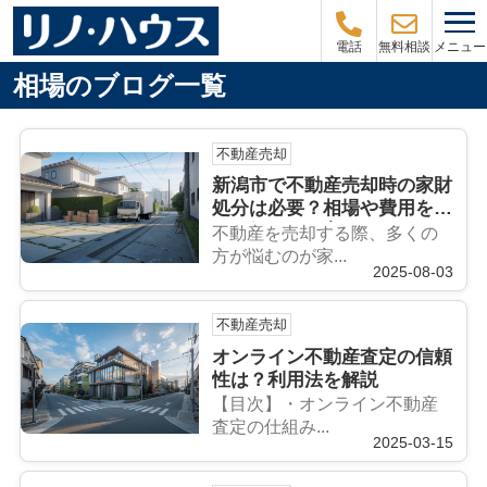
メニュー
電話
無料相談
相場のブログ一覧
不動産売却
新潟市で不動産売却時の家財
処分は必要？相場や費用を詳
しく知りたい方へ
不動産を売却する際、多くの
方が悩むのが家...
2025-08-03
不動産売却
オンライン不動産査定の信頼
性は？利用法を解説
【目次】・オンライン不動産
査定の仕組み...
2025-03-15