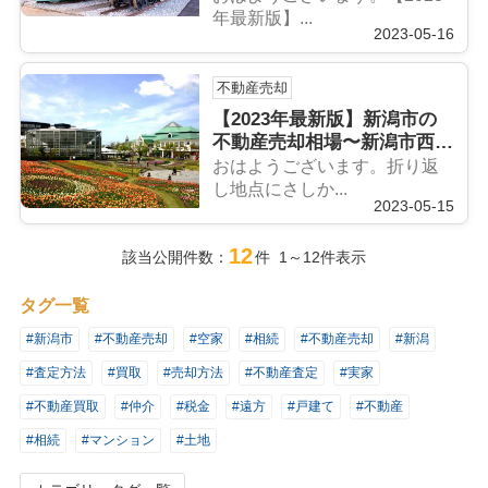
年最新版】...
2023-05-16
不動産売却
【2023年最新版】新潟市の
不動産売却相場〜新潟市西区
編〜
おはようございます。折り返
し地点にさしか...
2023-05-15
12
該当公開件数：
件 1～12件表示
タグ一覧
#新潟市
#不動産売却
#空家
#相続
#不動産売却
#新潟
#査定方法
#買取
#売却方法
#不動産査定
#実家
#不動産買取
#仲介
#税金
#遠方
#戸建て
#不動産
#相続
#マンション
#土地