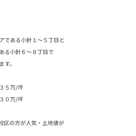
アである小針１～５丁目と
ある小針６～８丁目で
ます。
３５万/坪
３０万/坪
校区の方が人気・土地値が