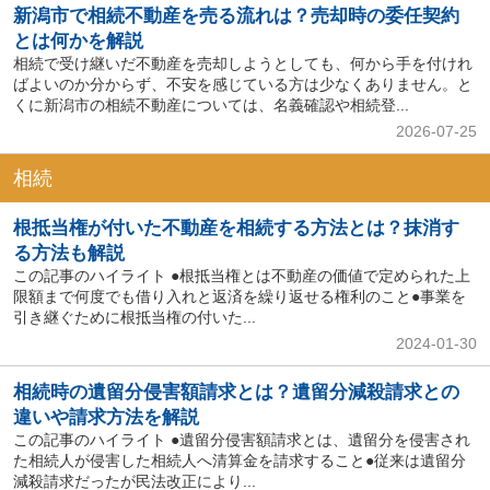
新潟市で相続不動産を売る流れは？売却時の委任契約
とは何かを解説
相続で受け継いだ不動産を売却しようとしても、何から手を付けれ
ばよいのか分からず、不安を感じている方は少なくありません。と
くに新潟市の相続不動産については、名義確認や相続登...
2026-07-25
相続
根抵当権が付いた不動産を相続する方法とは？抹消す
る方法も解説
この記事のハイライト ●根抵当権とは不動産の価値で定められた上
限額まで何度でも借り入れと返済を繰り返せる権利のこと●事業を
引き継ぐために根抵当権の付いた...
2024-01-30
相続時の遺留分侵害額請求とは？遺留分減殺請求との
違いや請求方法を解説
この記事のハイライト ●遺留分侵害額請求とは、遺留分を侵害され
た相続人が侵害した相続人へ清算金を請求すること●従来は遺留分
減殺請求だったが民法改正により...