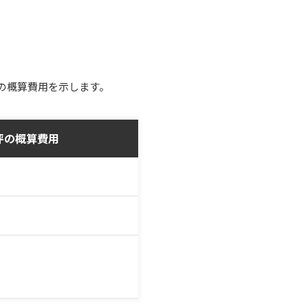
の概算費用を示します。
0坪の概算費用
円
円