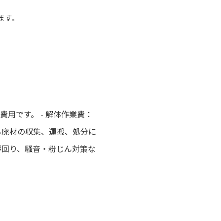
ます。
用です。 - 解体作業費：
る廃材の収集、運搬、処分に
拶回り、騒音・粉じん対策な