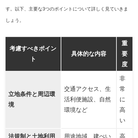
す。以下、主要な3つのポイントについて詳しく見ていきま
しょう。
重
考慮すべきポイン
具体的な内容
要
ト
度
非
交通アクセス、生
常
立地条件と周辺環
活利便施設、自然
に
境
環境など
高
い
法規制と土地利用
用途地域、建ぺい
高