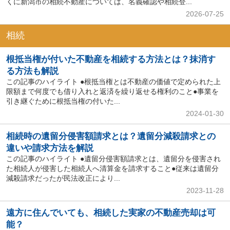
くに新潟市の相続不動産については、名義確認や相続登...
2026-07-25
相続
根抵当権が付いた不動産を相続する方法とは？抹消す
る方法も解説
この記事のハイライト ●根抵当権とは不動産の価値で定められた上
限額まで何度でも借り入れと返済を繰り返せる権利のこと●事業を
引き継ぐために根抵当権の付いた...
2024-01-30
相続時の遺留分侵害額請求とは？遺留分減殺請求との
違いや請求方法を解説
この記事のハイライト ●遺留分侵害額請求とは、遺留分を侵害され
た相続人が侵害した相続人へ清算金を請求すること●従来は遺留分
減殺請求だったが民法改正により...
2023-11-28
遠方に住んでいても、相続した実家の不動産売却は可
能？