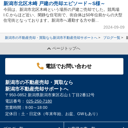
新潟市北区木崎 戸建の売却エピソード～S様～
今回は、新潟市北区木崎という場所の戸建ご売却でした。競馬場
I.C.からほど近い、閑静な住宅街で、街自体は50年位前からの大型
住宅街となっております。新潟市へ通勤する方や新...
2024-09-09
新潟市の不動産売却・買取なら新潟市不動産売却サポートへ
ブログ一覧
ページトップへ
電話でお問い合わせ
新潟市の不動産売却・買取なら
新潟市不動産売却サポートへ
〒950-0852 新潟県新潟市東区石山１丁目2番12号
電話番号：
025-250-7180
営業時間：9:00～18:00
定休日：土・日定休（年末年始、お盆、GWもあり）