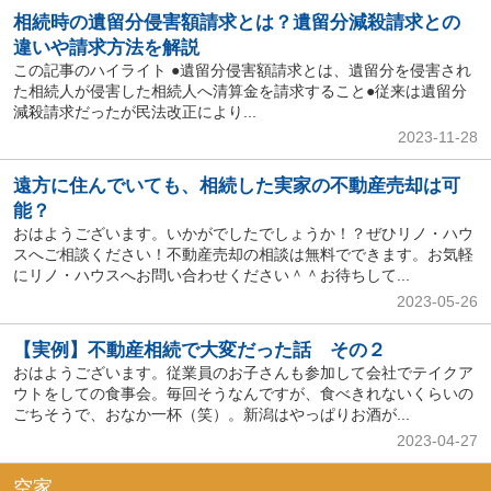
相続時の遺留分侵害額請求とは？遺留分減殺請求との
違いや請求方法を解説
この記事のハイライト ●遺留分侵害額請求とは、遺留分を侵害され
た相続人が侵害した相続人へ清算金を請求すること●従来は遺留分
減殺請求だったが民法改正により...
2023-11-28
遠方に住んでいても、相続した実家の不動産売却は可
能？
おはようございます。いかがでしたでしょうか！？ぜひリノ・ハウ
スへご相談ください！不動産売却の相談は無料でできます。お気軽
にリノ・ハウスへお問い合わせください＾＾お待ちして...
2023-05-26
【実例】不動産相続で大変だった話 その２
おはようございます。従業員のお子さんも参加して会社でテイクア
ウトをしての食事会。毎回そうなんですが、食べきれないくらいの
ごちそうで、おなか一杯（笑）。新潟はやっぱりお酒が...
2023-04-27
空家