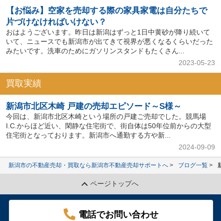
【お悩み】空家を売却する際の家具家電は自分たちで
片づけなければいけない？
おはようございます。昨日は新潟はずっと1日中黄砂が降り続いて
いて、ニュースでも新潟市が出てきて視界が悪くなるくらいだった
みたいです。洗車のためにガソリンスタンドもたくさん...
2023-05-23
買取実績
新潟市北区木崎 戸建の売却エピソード～S様～
今回は、新潟市北区木崎という場所の戸建ご売却でした。競馬場
I.C.からほど近い、閑静な住宅街で、街自体は50年位前からの大型
住宅街となっております。新潟市へ通勤する方や新...
2024-09-09
新潟市の不動産売却・買取なら新潟市不動産売却サポートへ
ブログ一覧
ページトップへ
電話でお問い合わせ