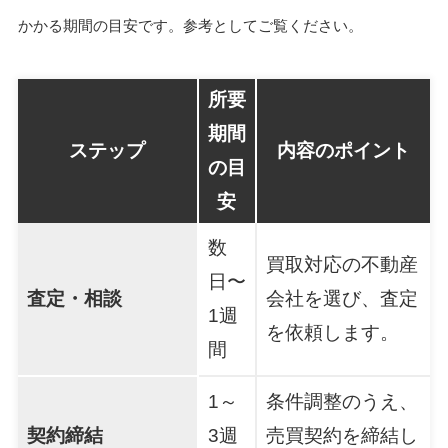
かかる期間の目安です。参考としてご覧ください。
所要
期間
ステップ
内容のポイント
の目
安
数
買取対応の不動産
日〜
査定・相談
会社を選び、査定
1週
を依頼します。
間
1～
条件調整のうえ、
契約締結
3週
売買契約を締結し