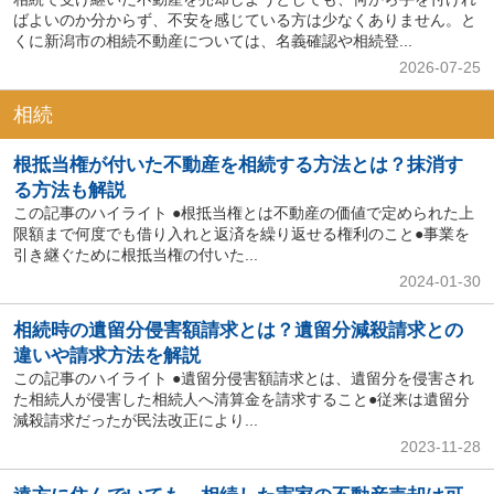
ばよいのか分からず、不安を感じている方は少なくありません。と
くに新潟市の相続不動産については、名義確認や相続登...
2026-07-25
相続
根抵当権が付いた不動産を相続する方法とは？抹消す
る方法も解説
この記事のハイライト ●根抵当権とは不動産の価値で定められた上
限額まで何度でも借り入れと返済を繰り返せる権利のこと●事業を
引き継ぐために根抵当権の付いた...
2024-01-30
相続時の遺留分侵害額請求とは？遺留分減殺請求との
違いや請求方法を解説
この記事のハイライト ●遺留分侵害額請求とは、遺留分を侵害され
た相続人が侵害した相続人へ清算金を請求すること●従来は遺留分
減殺請求だったが民法改正により...
2023-11-28