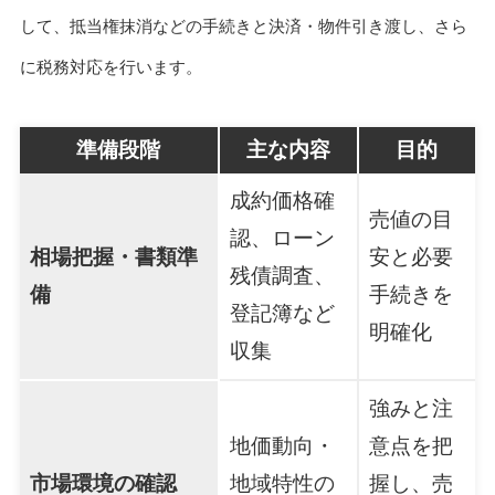
して、抵当権抹消などの手続きと決済・物件引き渡し、さら
に税務対応を行います。
準備段階
主な内容
目的
成約価格確
売値の目
認、ローン
相場把握・書類準
安と必要
残債調査、
備
手続きを
登記簿など
明確化
収集
強みと注
地価動向・
意点を把
市場環境の確認
地域特性の
握し、売