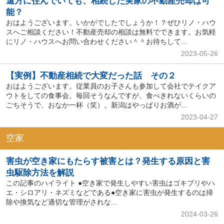
遠方に住んでいても、相続した実家の不動産売却は可
能？
おはようございます。いかがでしたでしょうか！？ぜひリノ・ハウ
スへご相談ください！不動産売却の相談は無料でできます。お気軽
にリノ・ハウスへお問い合わせください＾＾お待ちして...
2023-05-26
【実例】不動産相続で大変だった話 その２
おはようございます。従業員のお子さんも参加して会社でテイクア
ウトをしての食事会。毎回そうなんですが、食べきれないくらいの
ごちそうで、おなか一杯（笑）。新潟はやっぱりお酒が...
2023-04-27
空家
害虫が空き家にもたらす被害とは？発生する原因と害
虫駆除方法を解説
この記事のハイライト ●空き家で発生しやすい害虫はゴキブリやハ
エ・シロアリ・ネズミなどである●空き家に害虫が発生するのは掃
除や換気など適切な管理がされな...
2024-03-26