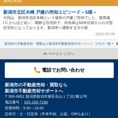
買取実績
新潟市北区木崎 戸建の売却エピソード～S様～
今回は、新潟市北区木崎という場所の戸建ご売却でした。競馬場
I.C.からほど近い、閑静な住宅街で、街自体は50年位前からの大型
住宅街となっております。新潟市へ通勤する方や新...
2024-09-09
新潟市の不動産売却・買取なら新潟市不動産売却サポートへ
ブログ一覧
ページトップへ
電話でお問い合わせ
新潟市の不動産売却・買取なら
新潟市不動産売却サポートへ
〒950-0852 新潟県新潟市東区石山１丁目2番12号
電話番号：
025-250-7180
営業時間：9:00～18:00
定休日：土・日定休（年末年始、お盆、GWもあり）