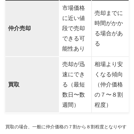
市場価格
売却までに
に近い値
時間がかか
仲介売却
段で売却
る場合があ
できる可
る
能性あり
売却が迅
相場より安
速にでき
くなる傾向
買取
る（最短
（仲介価格
数日〜数
の７〜８割
週間）
程度）
買取の場合、一般に仲介価格の７割から８割程度となりやす