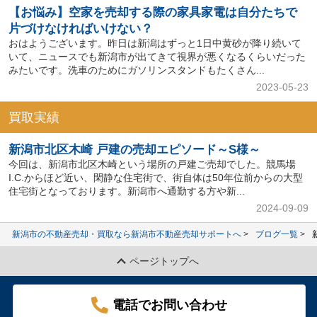
【お悩み】空家を売却する際の家具家電は自分たちで
片づけなければいけない？
おはようございます。昨日は新潟はずっと1日中黄砂が降り続いて
いて、ニュースでも新潟市が出てきて視界が悪くなるくらいだった
みたいです。洗車のためにガソリンスタンドもたくさん...
2023-05-23
買取実績
新潟市北区木崎 戸建の売却エピソード～S様～
今回は、新潟市北区木崎という場所の戸建ご売却でした。競馬場
I.C.からほど近い、閑静な住宅街で、街自体は50年位前からの大型
住宅街となっております。新潟市へ通勤する方や新...
2024-09-09
新潟市の不動産売却・買取なら新潟市不動産売却サポートへ
ブログ一覧
ページトップへ
電話でお問い合わせ