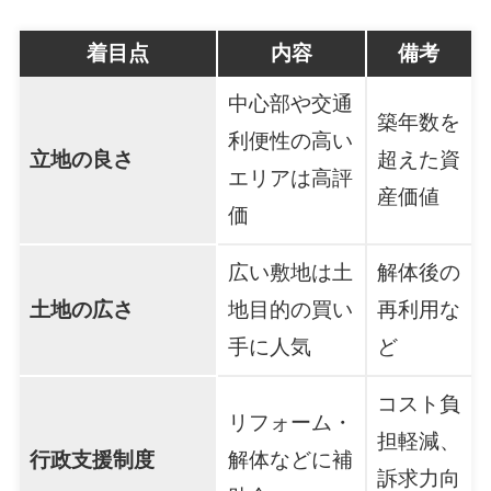
着目点
内容
備考
中心部や交通
築年数を
利便性の高い
立地の良さ
超えた資
エリアは高評
産価値
価
広い敷地は土
解体後の
土地の広さ
地目的の買い
再利用な
手に人気
ど
コスト負
リフォーム・
担軽減、
行政支援制度
解体などに補
訴求力向