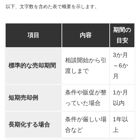
以下、文字数を含めた表で概要を示します。
期間の
項目
内容
目安
3か月
相談開始から引
標準的な売却期間
～6か
渡しまで
月
条件や販促が整
1か月
短期売却例
っていた場合
以内
条件が厳しい場
1年以
長期化する場合
合など
上