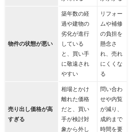
築年数の経
リフォー
過や建物の
ムや補修
劣化が進行
の負担を
物件の状態が悪い
している
懸念さ
と、買い手
れ、売れ
に敬遠され
にくくな
やすい
る
相場とかけ
問い合わ
離れた価格
せや内覧
売り出し価格が高
だと、買い
が減り、
すぎる
手が検討対
成約まで
象から外し
時間を要