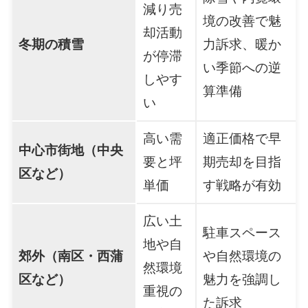
減り売
境の改善で魅
却活動
冬期の積雪
力訴求、暖か
が停滞
い季節への逆
しやす
算準備
い
高い需
適正価格で早
中心市街地（中央
要と坪
期売却を目指
区など）
単価
す戦略が有効
広い土
駐車スペース
地や自
郊外（南区・西蒲
や自然環境の
然環境
区など）
魅力を強調し
重視の
た訴求