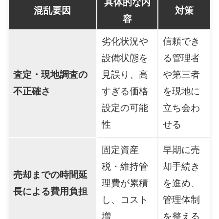
具体的な内
混乱要因
対策
容
劣化状況や
信頼でき
設備状態を
る管理者
査定・現地調査の
見誤り、高
や第三者
不正確さ
すぎる価格
を現地に
設定の可能
立ち会わ
性
せる
固定資産
早期に売
税・維持管
却手続き
売却までの時間延
理費が累積
を進め、
長による費用負担
し、コスト
管理体制
増
を整える