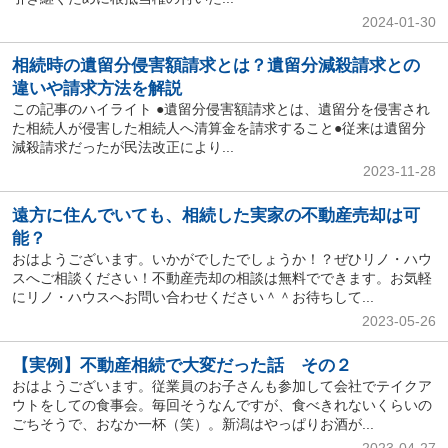
2024-01-30
相続時の遺留分侵害額請求とは？遺留分減殺請求との
違いや請求方法を解説
この記事のハイライト ●遺留分侵害額請求とは、遺留分を侵害され
た相続人が侵害した相続人へ清算金を請求すること●従来は遺留分
減殺請求だったが民法改正により...
2023-11-28
遠方に住んでいても、相続した実家の不動産売却は可
能？
おはようございます。いかがでしたでしょうか！？ぜひリノ・ハウ
スへご相談ください！不動産売却の相談は無料でできます。お気軽
にリノ・ハウスへお問い合わせください＾＾お待ちして...
2023-05-26
【実例】不動産相続で大変だった話 その２
おはようございます。従業員のお子さんも参加して会社でテイクア
ウトをしての食事会。毎回そうなんですが、食べきれないくらいの
ごちそうで、おなか一杯（笑）。新潟はやっぱりお酒が...