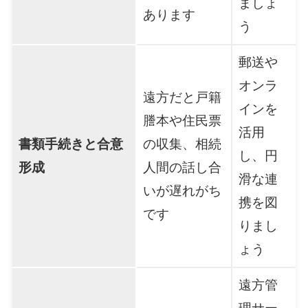
ましょ
あります
う
郵送や
オンラ
遠方だと戸籍
インを
謄本や住民票
活用
書類手続きと合意
の収集、相続
し、円
形成
人間の話し合
滑な連
いが遅れがち
携を図
です
りまし
ょう
遠方管