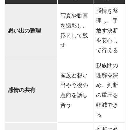
感情を整
写真や動画
理し、手
を撮影し、
思い出の整理
放す決断
形として残
を安心し
す
て行える
親族間の
家族と想い
理解を深
出や今後の
め、判断
感情の共有
意向を話し
の重圧を
合う
軽減でき
る
判断に必