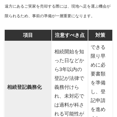
遠方にあるご実家を売却する際には、現地へ足を運ぶ機会が
限られるため、事前の準備が一層重要になります。
項目
注意すべき点
対策
できる
相続開始を知
限り早
った日などか
めに必
ら3年以内の
要書類
登記が法律で
を準備
相続登記義務化
義務付けら
し、登
れ、未対応で
記申請
は過料が科さ
を進め
れる可能性が